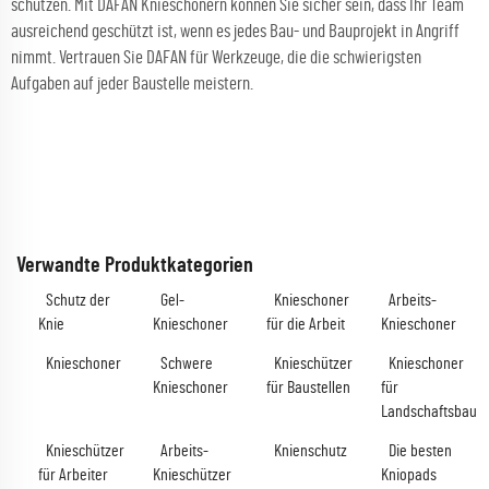
schützen. Mit DAFAN Knieschonern können Sie sicher sein, dass Ihr Team
ausreichend geschützt ist, wenn es jedes Bau- und Bauprojekt in Angriff
nimmt. Vertrauen Sie DAFAN für Werkzeuge, die die schwierigsten
Aufgaben auf jeder Baustelle meistern.
Verwandte Produktkategorien
Schutz der
Gel-
Knieschoner
Arbeits-
Knie
Knieschoner
für die Arbeit
Knieschoner
Knieschoner
Schwere
Knieschützer
Knieschoner
Knieschoner
für Baustellen
für
Landschaftsbau
Knieschützer
Arbeits-
Knienschutz
Die besten
für Arbeiter
Knieschützer
Kniopads