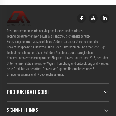
Das Unternehmen wurde als zhejiang kleines und mittleres
Technologieunternehmen sowie als Hangzhou Sicherheitsschutz-
Forschungszentrum ausgezeichnet. Zudem hat unser Unternehmen die
Bewertungsphase für Hangzhou High-Tech-Unternehmen und staatliche High-
Tech-Unternehmen erreicht. Seit dem Abschluss der strategischen
Kooperationsvereinbarung mit der Zhejiang-Universität im Jahr 2013, geht das
Unternehmen aktiv innovative Wege in Forschung und Entwicklung und wagt es,
neue Produkte zu schaffen. Derzeit verfügt das Unternehmen über 3
Erfindungspatente und 17 Gebrauchspatente.
PRODUKTKATEGORIE
SCHNELLLINKS