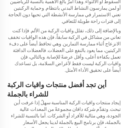
السقوط أو الالتواء. وهذا أمرٌ بالغ الأهمية بالنسبة للرياضيين
أو لمن يمارسون النشاط البدني بانتظام. وحماية الركبتين
تعني الاستمرار في ممارسة الأنشطة التي تحبها دون الحاجة
إلى فترات راحة طويلة للتعافي.
وبالإضافة إلى ذلك، تقلل واقيات الركبة من الألم. فإذا كنت
تعاني من مشاكل في الركبة سابقاً، فإن هذه الواقيات تخفف
الانزعاج أثناء ممارسة التمارين. وهي تحافظ أيضاً على دفء
الركبتين، مما يعود بالنفع على العضلات. فالعضلات الدافئة
تعمل بكفاءة أعلى، وأقل عرضةً للإصابة. وبالتالي، فإن
واقيات الركبة ليست فقط لأغراض السلامة، بل تساعدك
أيضاً على تحقيق الأداء الأمثل.
أين تجد أفضل منتجات واقيات الركبة
للشراء بالجملة
إيجاد منتجات واقيات الركبة المناسبة سهلٌ إذا عرفت أين
تبحث. وتقدِّم شركة دافان مجموعةً من المعدات عالية
الجودة، وهي مثالية للأفراد أو الشركات. أما بالنسبة للشراء
بالجملة، فإن برنامج البيع بالجملة لدينا يجعل الأسعار