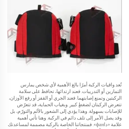
تُعد واقيات الركبة أمرًا بالغ الأهمية لأي شخص يمارس
التمارين أو التدريبات. فعند ارتدائها، تحافظ على سلامة
الركبتين وتمنع إصابتهما. فعند الجري أو القفز أو رفع الأوزان،
تتعرض الركبتان لضغطٍ كبير. وبغياب الحماية، قد تتعرّض
للإصابات بسهولة. وهذا يؤدي إلى الشعور بالألم والتورّم، بل
وقد يصل الأمر إلى تلف دائم في الركبة. وهنا تأتي أهمية
علامة «داфан». فمنتجاتنا الخاصة بالركبة مصممة لمساعدتك