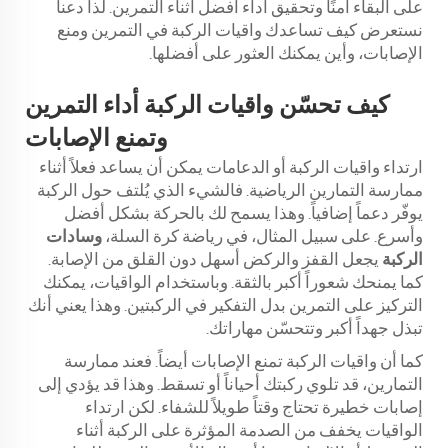
على البقاء آمنًا وتحقيق أداء أفضل أثناء التمرين. لذا دعنا
نستعرض كيف تساعدك واقيات الركبة في التمرين ومنع
الإصابات، وأين يمكنك العثور على أفضلها.
كيف تحسّن واقيات الركبة أداء التمرين
وتمنع الإصابات
ارتداء واقيات الركبة أو الدعامات يمكن أن يساعد فعلاً أثناء
ممارسة التمارين الرياضية. فالشيء الذي يُلتف حول الركبة
يوفّر دعماً إضافياً. وهذا يسمح لك بالحركة بشكل أفضل
وأسرع. على سبيل المثال، في رياضة كرة السلة،
وسادات
الركبة
يجعل القفز والركض أسهل دون القلق من الإصابة.
كما يمنحك شعوراً أكبر بالثقة. وباستخدام الواقيات، يمكنك
التركيز على التمرين بدل التفكير في الركبتين. وهذا يعني أنك
تبذل جهداً أكبر وتتحسّن مهاراتك.
كما أن واقيات الركبة تمنع الإصابات أيضاً. فعند ممارسة
التمارين، قد تلوي ركبتك أحياناً أو تسقط. وهذا قد يؤدي إلى
إصابات خطيرة تحتاج وقتاً طويلاً للشفاء. لكن ارتداء
الواقيات يخفف من الصدمة المؤثرة على الركبة أثناء