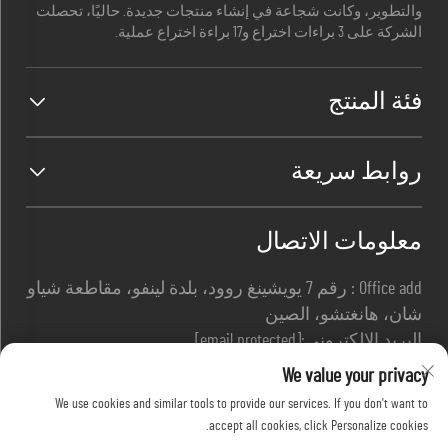
والتطوير، وكانت شجاعة في إنشاء منتجات جديدة. حاليًا، تحصلت
الشركة على 3 براءات اختراع و17 براءة اختراع عملية.
فئة المنتج
روابط سريعة
معلومات الاتصال
Office add : رقم 7 يويشينغ روود، بلدة لينفو، مقاطعة شياو
شان، هانغتشو، الصين
البريد الإلكتروني:
[email protected]
هاتف:
+86-13967169961
We value your privacy
We use cookies and similar tools to provide our services. If you don't want to
accept all cookies, click Personalize cookies.
حقوق النشر © شركة هانغتشو دافانغ للسلامة