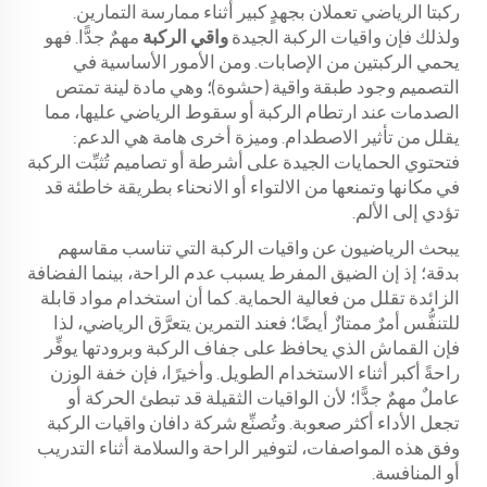
ركبتا الرياضي تعملان بجهدٍ كبير أثناء ممارسة التمارين.
ولذلك فإن واقيات الركبة الجيدة
واقي الركبة
مهمٌ جدًّا. فهو
يحمي الركبتين من الإصابات. ومن الأمور الأساسية في
التصميم وجود طبقة واقية (حشوة)؛ وهي مادة لينة تمتص
الصدمات عند ارتطام الركبة أو سقوط الرياضي عليها، مما
يقلل من تأثير الاصطدام. وميزة أخرى هامة هي الدعم:
فتحتوي الحمايات الجيدة على أشرطة أو تصاميم تُثبِّت الركبة
في مكانها وتمنعها من الالتواء أو الانحناء بطريقة خاطئة قد
تؤدي إلى الألم.
يبحث الرياضيون عن واقيات الركبة التي تناسب مقاسهم
بدقة؛ إذ إن الضيق المفرط يسبب عدم الراحة، بينما الفضافة
الزائدة تقلل من فعالية الحماية. كما أن استخدام مواد قابلة
للتنفُّس أمرٌ ممتازٌ أيضًا؛ فعند التمرين يتعرَّق الرياضي، لذا
فإن القماش الذي يحافظ على جفاف الركبة وبرودتها يوفِّر
راحةً أكبر أثناء الاستخدام الطويل. وأخيرًا، فإن خفة الوزن
عاملٌ مهمٌ جدًّا؛ لأن الواقيات الثقيلة قد تبطئ الحركة أو
تجعل الأداء أكثر صعوبة. وتُصنِّع شركة دافان واقيات الركبة
وفق هذه المواصفات، لتوفير الراحة والسلامة أثناء التدريب
أو المنافسة.