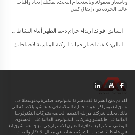
وبأسعار معقولة. وباستخدام البحث، يمكنك إيجاد واقيات
عالية الجودة دون إنفاق كبير.
السابق:
فوائد ارتداء حزام دعم الظهر أثناء النشاط البدني
التالي:
كيفية اختيار حماية الركبة المناسبة لاحتياجاتك
لقد تم منح الشركة لقب شركة تكنولوجيا صغيرة ومتوسطة في
تشجيانغ، ومراكز بحوث حماية السلامة في هانغتشو. بالإضافة إلى
ذلك، دخلت شركتنا مرحلة التقييم الخاصة بشركات التكنولوجيا
العالية في هانغتشو وشركات التكنولوجيا العالية على المستوى
الوطني. منذ توقيع اتفاقية التعاون الاستراتيجي مع جامعة تشيجيانغ
في عام 2013، تقدمت الشركة بنشاط في مجال الابتكار والبحث