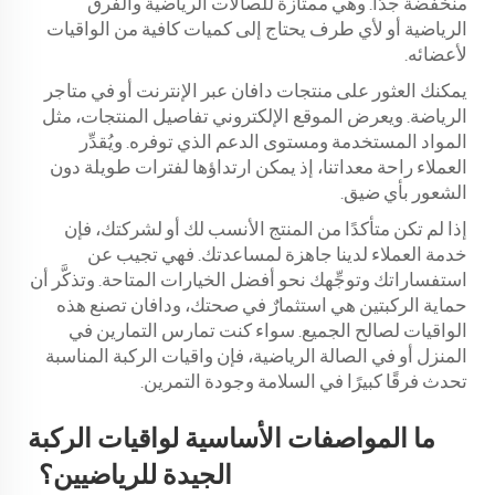
منخفضةً جدًّا. وهي ممتازة للصالات الرياضية والفرق
الرياضية أو لأي طرف يحتاج إلى كميات كافية من الواقيات
لأعضائه.
يمكنك العثور على منتجات دافان عبر الإنترنت أو في متاجر
الرياضة. ويعرض الموقع الإلكتروني تفاصيل المنتجات، مثل
المواد المستخدمة ومستوى الدعم الذي توفره. ويُقدِّر
العملاء راحة معداتنا، إذ يمكن ارتداؤها لفترات طويلة دون
الشعور بأي ضيق.
إذا لم تكن متأكدًا من المنتج الأنسب لك أو لشركتك، فإن
خدمة العملاء لدينا جاهزة لمساعدتك. فهي تجيب عن
استفساراتك وتوجِّهك نحو أفضل الخيارات المتاحة. وتذكَّر أن
حماية الركبتين هي استثمارٌ في صحتك، ودافان تصنع هذه
الواقيات لصالح الجميع. سواء كنت تمارس التمارين في
المنزل أو في الصالة الرياضية، فإن واقيات الركبة المناسبة
تحدث فرقًا كبيرًا في السلامة وجودة التمرين.
ما المواصفات الأساسية لواقيات الركبة
الجيدة للرياضيين؟