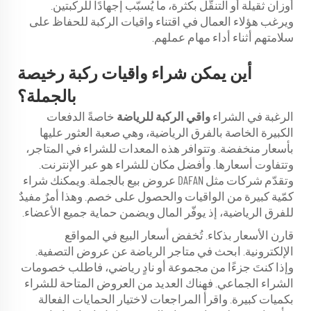
أوزان ثقيلة أو التنقّل بكثرة، ما يُسبّب إجهادًا للركبتين.
ويرغب هؤلاء العمال في اقتناء واقيات الركبة للحفاظ على
سلامتهم أثناء أداء مهام عملهم.
أين يمكن شراء واقيات ركبة رخيصة
بالجملة؟
الرغبة في الشراء
واقي الركبة للرياضة
خاصةً الدفعات
الكبيرة الخاصة بالفرق الرياضية، وهي صعبة العثور عليها
بأسعار منخفضة. وتتوافر هذه المعدات للشراء في المتاجر،
وتتفاوت أسعارها. وأفضل مكان للشراء هو عبر الإنترنت.
وتقدّم شركات مثل DAFAN عروض بيع بالجملة. ويمكنك شراء
كمّية كبيرة من الواقيات والحصول على خصم. وهذا أمرٌ مفيدٌ
للفرق الرياضية، إذ يوفّر المال ويضمن حماية جميع الأعضاء.
قارن الأسعار بذكاء. تُخفض أسعار البيع في المواقع
الإلكترونية. ابحث في متاجر الرياضة عن عروض التصفية.
وإذا كنتَ جزءًا من مجموعة أو نادٍ رياضي، فاطلب خصومات
الشراء الجماعي. فهناك العديد من العروض المتاحة للشراء
بكميات كبيرة. واقرأ المراجعات لاختيار الحمايات الفعالة