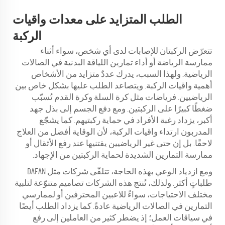
الطلب المتزايد على معدات واقيات
الركبة
تتعرّض الركبتان للإصابات لدى أي شخص، سواء أثناء
ممارسة الرياضة أو أداء تمارين اللياقة البدنية في الصالات
الرياضية. ولهذا السبب، يدرك عددٌ متزايد من الأشخاص
أهمية واقيات الركبة. ويتصاعد الطلب عليها بشكل خاص بين
الرياضيين. فرياضات مثل كرة السلة وكرة القدم تُسبّب
ضغطًا كبيرًا على الركبتين. ومع دفع الجسم إلى بذل جهد
أكبر، يزداد رغبة الأفراد في حماية ركبتيهم. كما يشجّع
المدربون ارتداء واقيات الركبة، لأن الوقاية أفضل من العلاج
لاحقًا. بل إن حتى غير الرياضيين يقتنيها عند رفع الأثقال أو
ممارسة التمارين الشديدة لحماية الركبتين من الإجهاد.
ومع ازدياد الوعي بهذه الحاجة، تتلقّى شركات مثل DAFAN
طلباتٍ أكثر. ولذلك، تُنتج هذه الشركات تصاميم متنوّعة لتلبية
مختلف الاحتياجات، سواءً للاعبين المحترفين أو لممارسي
التمارين في الصالات الرياضية عادةً. كما يزداد الطلب أيضًا
في سياقات العمل؛ إذ يضطر كثير من العاملين إلى رفع