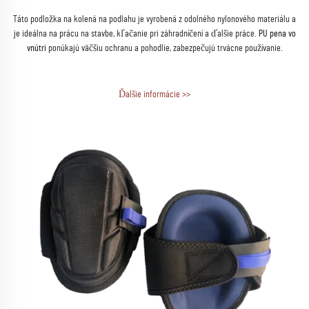
ko
Táto podložka na kolená na podlahu je vyrobená z odolného nylonového materiálu a
a
je ideálna na prácu na stavbe, kľačanie pri záhradníčení a ďalšie práce.
PU pena vo
úcu
vnútri
ponúkajú väčšiu ochranu a pohodlie, zabezpečujú trvácne používanie.
e
dujú
Ďalšie informácie >>