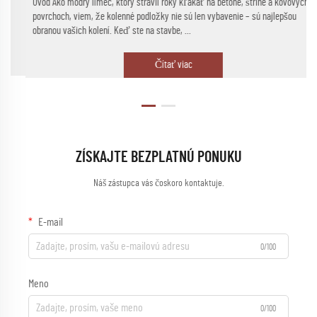
Úvod Ako modrý límec, ktorý strávil roky kľakať na betóne, štrine a kovových
povrchoch, viem, že kolenné podložky nie sú len vybavenie – sú najlepšou
obranou vašich kolení. Keď ste na stavbe, ...
Čítať viac
ZÍSKAJTE BEZPLATNÚ PONUKU
Náš zástupca vás čoskoro kontaktuje.
E-mail
0/100
Meno
0/100