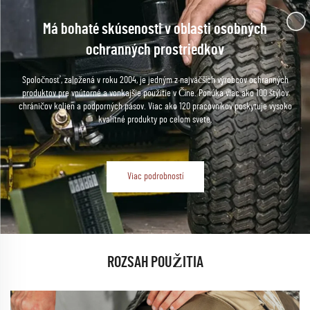
Má bohaté skúsenosti v oblasti osobných
ochranných prostriedkov
Spoločnosť, založená v roku 2004, je jedným z najväčších výrobcov ochranných
produktov pre vnútorné a vonkajšie použitie v Číne. Ponúka viac ako 100 štýlov
chráničov kolien a podporných pásov. Viac ako 120 pracovníkov poskytuje vysoko
kvalitné produkty po celom svete.
Viac podrobností
ROZSAH POUŽITIA