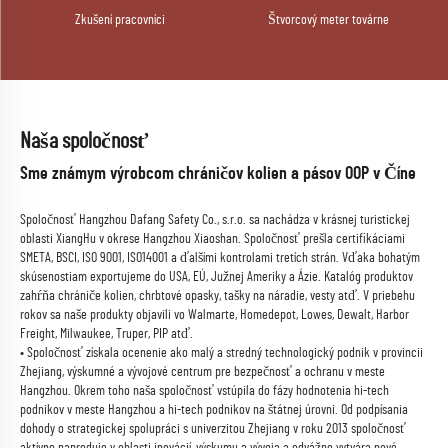
Zkušení pracovníci
Štvorcový meter továrne
Naša spoločnosť
Sme známym výrobcom chráničov kolien a pásov OOP v Číne
Spoločnosť Hangzhou Dafang Safety Co., s.r.o. sa nachádza v krásnej turistickej
oblasti XiangHu v okrese Hangzhou Xiaoshan. Spoločnosť prešla certifikáciami
SMETA, BSCI, ISO 9001, ISO14001 a ďalšími kontrolami tretích strán. Vďaka bohatým
skúsenostiam exportujeme do USA, EÚ, Južnej Ameriky a Ázie. Katalóg produktov
zahŕňa chrániče kolien, chrbtové opasky, tašky na náradie, vesty atď. V priebehu
rokov sa naše produkty objavili vo Walmarte, Homedepot, Lowes, Dewalt, Harbor
Freight, Milwaukee, Truper, PIP atď.
• Spoločnosť získala ocenenie ako malý a stredný technologický podnik v provincii
Zhejiang, výskumné a vývojové centrum pre bezpečnosť a ochranu v meste
Hangzhou. Okrem toho naša spoločnosť vstúpila do fázy hodnotenia hi-tech
podnikov v meste Hangzhou a hi-tech podnikov na štátnej úrovni. Od podpísania
dohody o strategickej spolupráci s univerzitou Zhejiang v roku 2013 spoločnosť
aktívne napreduje v oblasti inovácií, výskumu a vývoja a odvážne vytvára nové