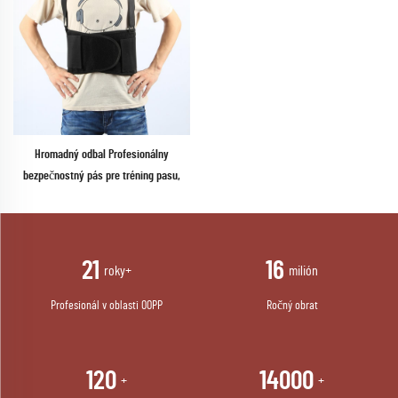
Hromadný odbal Profesionálny
bezpečnostný pás pre tréning pasu,
podpora spodnej časti chrbta
21
16
roky+
milión
Profesionál v oblasti OOPP
Ročný obrat
120
14000
+
+