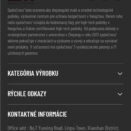
Spoločnosť bola ocenená ako zhejiangské malé a stredné technologické
podniky, výskumné centrum pre ochranu bezpečnosti v Hangchou. Okrem toho
naša spoločnosť vstúpila do hodnotiacej fázy pre high-tech podniky v
Hangchou a štátne certifikované high-tech podniky. Od podpísania dohody o
strategickom partnerstve s univerzitou v Zhejangu v roku 2013 spoločnosť
aktívne pokračuje v inováciách a výskume a vývoji a odvažuje sa vytvárať
nové produkty. V súčasnosti má spoločnosť 3 vynálezcovské patenty a 17
užitkových patentov.
KATEGÓRIA VÝROBKU
RÝCHLE ODKAZY
KONTAKTNÉ INFORMÁCIE
Office add : No.7 Yuexing Road, Linpu Town, Xiaoshan District,