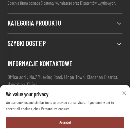
Obecnie firma posiada 3 patenty wynalazcze oraz 17 patentów użytkowych.
KATEGORIA PRODUKTU
SZYBKI DOSTĘP
INFORMACJE KONTAKTOWE
Office add : No.7 Yuexing Road, Linpu Town, Xiaoshan District,
Hangzhou, China
/ E-mail:
[email protected]
We value your privacy
/ Telefonowo:
+86-13967169961
We use cookies and similar tools to provide our services. If you don't want to
accept all cookies, click Personalize cookies.
Copyright © Hangzhou Dafang Safety Co., Ltd Wszelkie prawa
Accept all
zastrzeżone -
Polityka prywatności
-
Blog