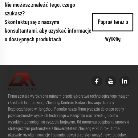
Nie możesz znaleźć tego, czego
szukasz?
Skontaktuj się z naszymi
Poproś teraz o
konsultantami, aby uzyskać informacje
wycenę
o dostępnych produktach.
Firma została wyróżniona mianem przedsiębiorstwa technologicznego małych
i średnich firm prowincji Zhejiang, Centrum Badań i Rozwoju Ochrony
Bezpieczeństwa w Hangzhou. Ponadto nasza firma przeszła do etapu oceny
przedsiębiorstw wysokich technologii w Hangzhou oraz przedsiębiorstw
wysokich technologii na szczeblu krajowym. Od momentu podpisania umowy o
strategicznym partnerstwie z Uniwersytetem Zhejiang w 2013 roku firma
aktywnie rozwija innowacje i badania, odważając się tworzyć nowe produkty.