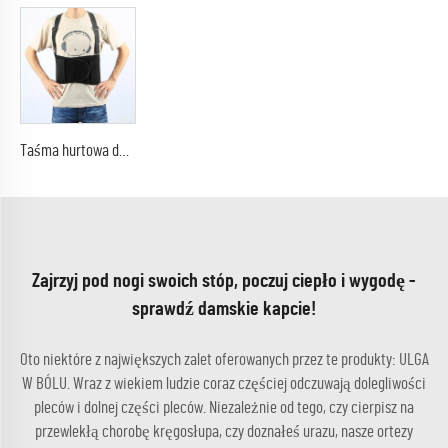
Taśma hurtowa do treningu talii, profesjonalna taśma do wsparcia lędźwi, bezpieczeństwo
Zajrzyj pod nogi swoich stóp, poczuj ciepło i wygodę -
sprawdź damskie kapcie!
Oto niektóre z największych zalet oferowanych przez te produkty: ULGA
W BÓLU. Wraz z wiekiem ludzie coraz częściej odczuwają dolegliwości
pleców i dolnej części pleców. Niezależnie od tego, czy cierpisz na
przewlekłą chorobę kręgosłupa, czy doznałeś urazu, nasze ortezy