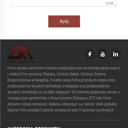
0/1000
Wyślij
Firma została wyróżniona mianem przedsiębiorstwa technologicznego małych
i średnich firm prowincji Zhejiang, Centrum Badań i Rozwoju Ochrony
Bezpieczeństwa w Hangzhou. Ponadto nasza firma przeszła do etapu oceny
przedsiębiorstw wysokich technologii w Hangzhou oraz przedsiębiorstw
wysokich technologii na szczeblu krajowym. Od momentu podpisania umowy o
strategicznym partnerstwie z Uniwersytetem Zhejiang w 2013 roku firma
aktywnie rozwija innowacje i badania, odważając się tworzyć nowe produkty.
Obecnie firma posiada 3 patenty wynalazcze oraz 17 patentów użytkowych.