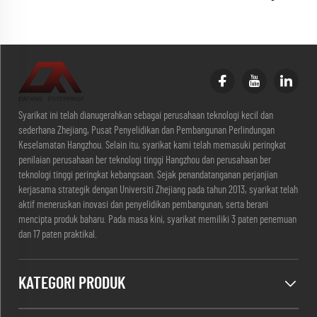
Syarikat ini telah dianugerahkan sebagai perusahaan teknologi kecil dan
sederhana Zhejiang, Pusat Penyelidikan dan Pembangunan Perlindungan
Keselamatan Hangzhou. Selain itu, syarikat kami telah memasuki peringkat
penilaian perusahaan ber teknologi tinggi Hangzhou dan perusahaan ber
teknologi tinggi peringkat kebangsaan. Sejak penandatanganan perjanjian
kerjasama strategik dengan Universiti Zhejiang pada tahun 2013, syarikat telah
aktif meneruskan inovasi dan penyelidikan pembangunan, serta berani
mencipta produk baharu. Pada masa kini, syarikat memiliki 3 paten penemuan
dan 17 paten praktikal.
KATEGORI PRODUK