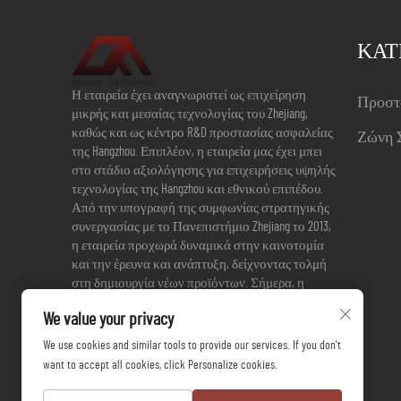
ΚΑΤ
Η εταιρεία έχει αναγνωριστεί ως επιχείρηση
Προστ
μικρής και μεσαίας τεχνολογίας του Zhejiang,
καθώς και ως κέντρο R&D προστασίας ασφαλείας
Ζώνη 
της Hangzhou. Επιπλέον, η εταιρεία μας έχει μπει
στο στάδιο αξιολόγησης για επιχειρήσεις υψηλής
τεχνολογίας της Hangzhou και εθνικού επιπέδου.
Από την υπογραφή της συμφωνίας στρατηγικής
συνεργασίας με το Πανεπιστήμιο Zhejiang το 2013,
η εταιρεία προχωρά δυναμικά στην καινοτομία
και την έρευνα και ανάπτυξη, δείχνοντας τολμή
στη δημιουργία νέων προϊόντων. Σήμερα, η
εταιρεία διαθέτει 3 ευρεσιτεχνίες και 17
We value your privacy
χρησιμοτεχνικές πατέντες.
We use cookies and similar tools to provide our services. If you don't
want to accept all cookies, click Personalize cookies.