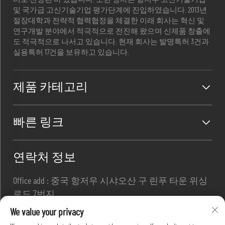
및 국가급 고신기술기업 평가단계에 진입하였습니다. 2013년
절장대학과 전략적 협력협정을 체결한 이래 회사는 혁신 및
연구개발 분야에서 적극적으로 전진해 왔으며 신제품 창출에
도 적극적으로 나서고 있습니다. 현재 회사는 발명특허 3건과
실용특허 17건을 보유하고 있습니다.
제품 카테고리
빠른 링크
연락처 정보
Office add : 중국 항저우 시샤오산 구 린푸 타운 위싱
로드 7번지
이메일 :
[email protected]
We value your privacy
전화번호 :
+86-13967169961