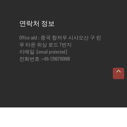
연락처 정보
Office add : 중국 항저우 시샤오산 구 린
푸 타운 위싱 로드 7번지
이메일 :
[email protected]
전화번호 :
+86-13967169961
보호정책
-
블로그