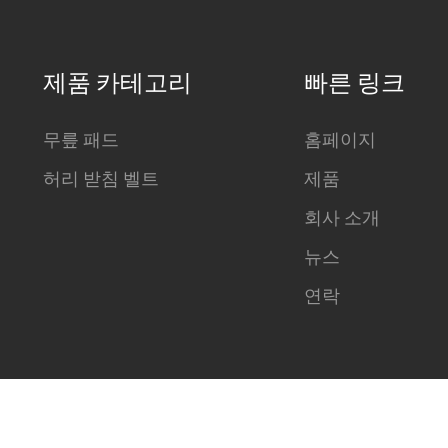
제품 카테고리
빠른 링크
무릎 패드
홈페이지
허리 받침 벨트
제품
회사 소개
뉴스
연락
 © 항저우 다팡 세이프티 유한회사 모든 권리 보유 -
개인정보 