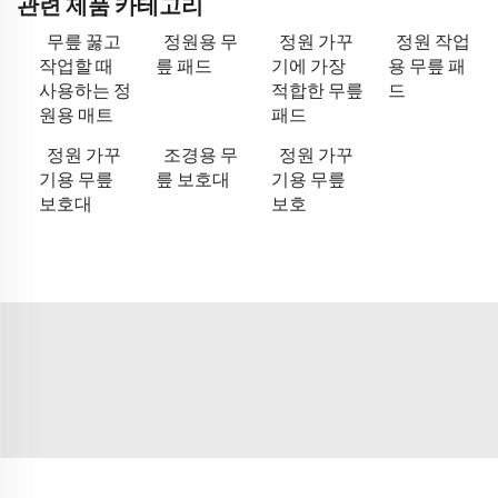
관련 제품 카테고리
무릎 꿇고
정원용 무
정원 가꾸
정원 작업
작업할 때
릎 패드
기에 가장
용 무릎 패
사용하는 정
적합한 무릎
드
원용 매트
패드
정원 가꾸
조경용 무
정원 가꾸
기용 무릎
릎 보호대
기용 무릎
보호대
보호