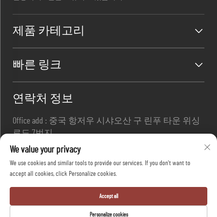
제품 카테고리
빠른 링크
연락처 정보
Office add : 중국 항저우 시샤오산 구 린푸 타운 위싱
로드 7번지
이메일 :
[email protected]
We value your privacy
전화번호 :
+86-13967169961
We use cookies and similar tools to provide our services. If you don't want to
accept all cookies, click Personalize cookies.
Copyright © 항저우 다팡 세이프티 유한회사 모든 권
Accept all
리 보유 -
개인정보 보호정책
-
블로그
Personalize cookies