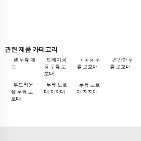
관련 제품 카테고리
젤 무릎 패
트레이닝
운동용 무
편안한 무
드
용 무릎 보
릎 보호대
릎 보호대
호대
부드러운
무릎 보호
무릎 보호
쉘 무릎 보
대 지지대
대 지지대
호대