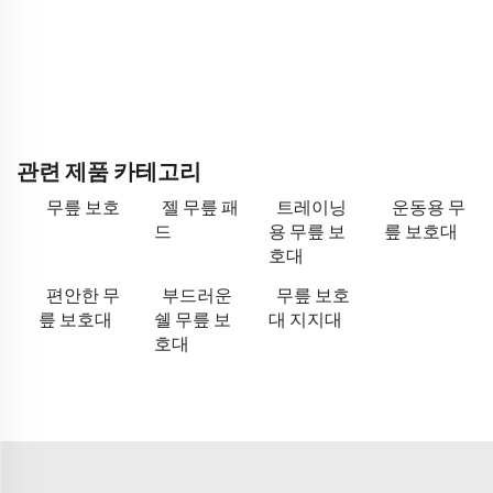
관련 제품 카테고리
무릎 보호
젤 무릎 패
트레이닝
운동용 무
드
용 무릎 보
릎 보호대
호대
편안한 무
부드러운
무릎 보호
릎 보호대
쉘 무릎 보
대 지지대
호대