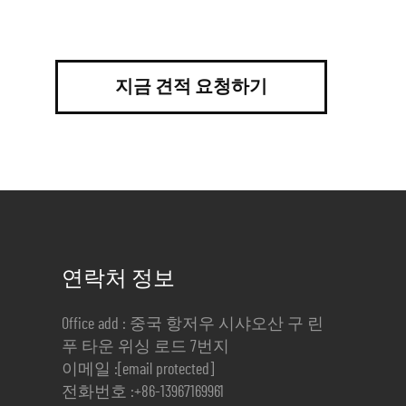
지금 견적 요청하기
연락처 정보
Office add : 중국 항저우 시샤오산 구 린
푸 타운 위싱 로드 7번지
이메일 :
[email protected]
전화번호 :
+86-13967169961