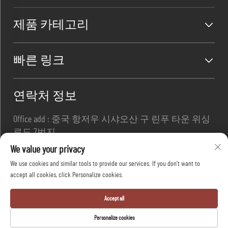
제품 카테고리
빠른 링크
연락처 정보
Office add : 중국 항저우 시샤오산 구 린푸 타운 위싱
로드 7번지
이메일 :
[email protected]
We value your privacy
전화번호 :
+86-13967169961
We use cookies and similar tools to provide our services. If you don't want to
accept all cookies, click Personalize cookies.
Copyright © 항저우 다팡 세이프티 유한회사 모든 권
Accept all
리 보유 -
개인정보 보호정책
-
블로그
Personalize cookies