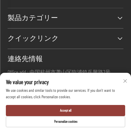
製品カテゴリー
クイックリンク
連絡先情報
Office add : 中国杭州市蕭山区臨浦鎮岳興路7号
メール:
[email protected]
We value your privacy
連絡先:
+86-13967169961
We use cookies and similar tools to provide our services. If you don't want to
accept all cookies, click Personalize cookies.
Copyright © 杭州大方安全株式会社 全著作権所有
Accept all
-
プライバシーポリシー
-
ブログ
Personalize cookies