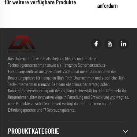
für weitere verfügbare Produkte.
anfordern
Das Unternehmen wurde als zhejiang kleines und mittleres
Technologieunternehmen sowie als Hangzhou Sicherheitsschutz-
Forschungszentrum ausgezeichnet. Zudem hat unser Unternehmen die
Bewertungsphase für Hangzhou High-Tech-Unternehmen und staatliche High-
Tech-Unternehmen erreicht. Seit dem Abschluss der strategischen
Kooperationsvereinbarung mit der Zhejiang-Universität im Jahr 2013, geht das
Unternehmen aktiv innovative Wege in Forschung und Entwicklung und wagt es,
neue Produkte zu schaffen. Derzeit verfügt das Unternehmen über 3
Erfindungspatente und 17 Gebrauchspatente.
PRODUKTKATEGORIE