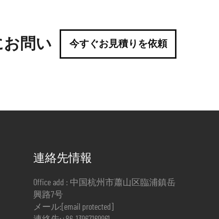
にお問い
今すぐお見積りを依頼
連絡先情報
Office add : 中国杭州市蕭山区臨浦鎮岳
興路7号
メール:
[email protected]