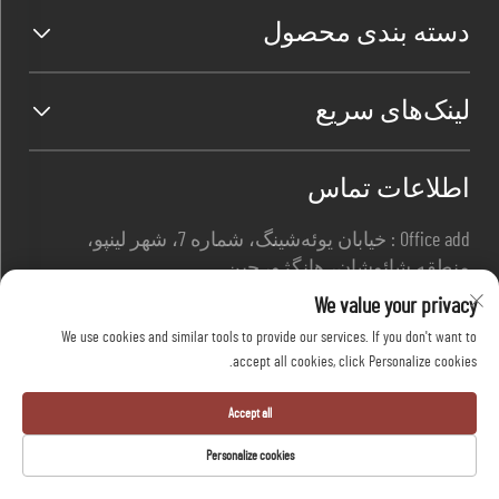
دسته بندی محصول
لینک‌های سریع
اطلاعات تماس
Office add : خیابان یوئه‌شینگ، شماره 7، شهر لینپو،
منطقه شائوشان، هانگژو، چین
ایمیل:
[email protected]
We value your privacy
تماس:
+86-13967169961
We use cookies and similar tools to provide our services. If you don't want to
accept all cookies, click Personalize cookies.
کلیه حقوق متعلق به شرکت ایمنی هانگژو دافانگ،
Accept all
محدودیت‌شده است -
سیاست حریم خصوصی
-
وبلاگ
Personalize cookies