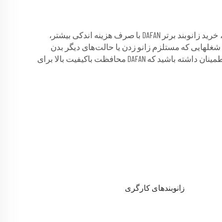
اگر شما یک خریدار عمدهسته هستید و میخواهید اطمینان حاصل کنید کارگران شما ایمن بوده و بتوانند به طور کارآمد کار کنند، خرید زانوبند برتر DAFAN با صرف هزینه اندکی بیشتر،
شغلهایی که مستلزم زانو زدن یا حالت‌های دیگر بدن
است فراهم میآورند. با استانداردهای تولید درجه یک، گواهی‌نامه‌ها و اعتبار DAFAN به عنوان تأمینکننده قابل اعتمادی، میتوانید اطمینان داشته باشید که DAFAN محافظت باکیفیت بالا برای
زانوبندهای کارگری