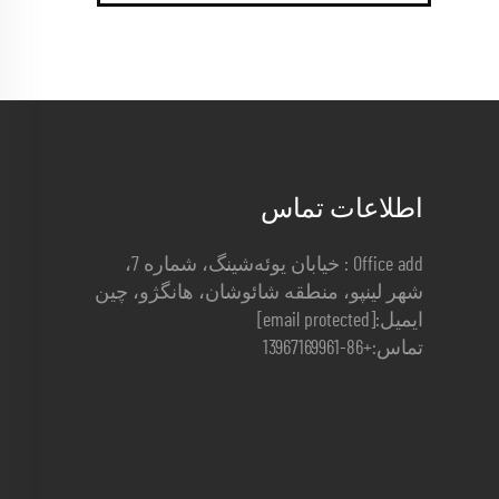
اطلاعات تماس
Office add : خیابان یوئه‌شینگ، شماره 7،
شهر لینپو، منطقه شائوشان، هانگژو، چین
ایمیل:
[email protected]
تماس:
+86-13967169961