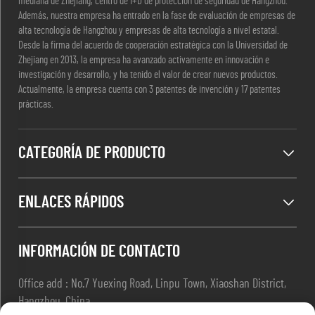
mediana de Zhejiang, centro de I+D de protección de seguridad de Hangzhou.
Además, nuestra empresa ha entrado en la fase de evaluación de empresas de
alta tecnología de Hangzhou y empresas de alta tecnología a nivel estatal.
Desde la firma del acuerdo de cooperación estratégica con la Universidad de
Zhejiang en 2013, la empresa ha avanzado activamente en innovación e
investigación y desarrollo, y ha tenido el valor de crear nuevos productos.
Actualmente, la empresa cuenta con 3 patentes de invención y 17 patentes
prácticas.
CATEGORÍA DE PRODUCTO
ENLACES RÁPIDOS
INFORMACIÓN DE CONTACTO
Office add : No.7 Yuexing Road, Linpu Town, Xiaoshan District,
Hangzhou, China