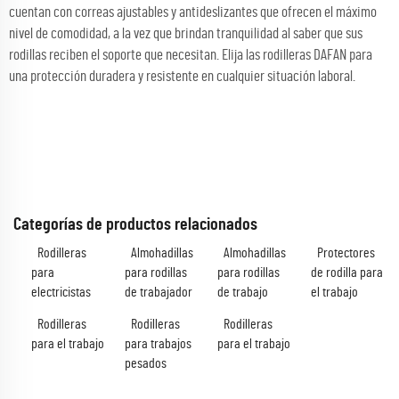
cuentan con correas ajustables y antideslizantes que ofrecen el máximo
nivel de comodidad, a la vez que brindan tranquilidad al saber que sus
rodillas reciben el soporte que necesitan. Elija las rodilleras DAFAN para
una protección duradera y resistente en cualquier situación laboral.
Categorías de productos relacionados
Rodilleras
Almohadillas
Almohadillas
Protectores
para
para rodillas
para rodillas
de rodilla para
electricistas
de trabajador
de trabajo
el trabajo
Rodilleras
Rodilleras
Rodilleras
para el trabajo
para trabajos
para el trabajo
pesados