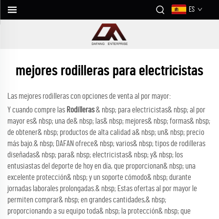
ES
mejores rodilleras para electricistas
Las mejores rodilleras con opciones de venta al por mayor:
Y cuando compre las
Rodilleras
& nbsp; para electricistas& nbsp; al por
mayor es& nbsp; una de& nbsp; las& nbsp; mejores& nbsp; formas& nbsp;
de obtener& nbsp; productos de alta calidad a& nbsp; un& nbsp; precio
más bajo.& nbsp; DAFAN ofrece& nbsp; varios& nbsp; tipos de rodilleras
diseñadas& nbsp; para& nbsp; electricistas& nbsp; y& nbsp; los
entusiastas del deporte de hoy en día, que proporcionan& nbsp; una
excelente protección& nbsp; y un soporte cómodo& nbsp; durante
jornadas laborales prolongadas.& nbsp; Estas ofertas al por mayor le
permiten comprar& nbsp; en grandes cantidades,& nbsp;
proporcionando a su equipo toda& nbsp; la protección& nbsp; que