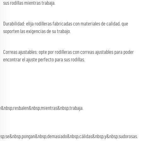
sus rodillas mientras trabaja.
Durabilidad: elija rodilleras fabricadas con materiales de calidad, que
soporten las exigencias de su trabajo.
Correas ajustables: opte por rodilleras con correas ajustables para poder
encontrar el ajuste perfecto para sus rodillas.
e&nbsp;resbalen&nbsp;mientras&nbsp;trabaja.
bsp;se&nbsp;pongan&nbsp;demasiado&nbsp;cálidas&nbsp;y&nbsp;sudorosas.