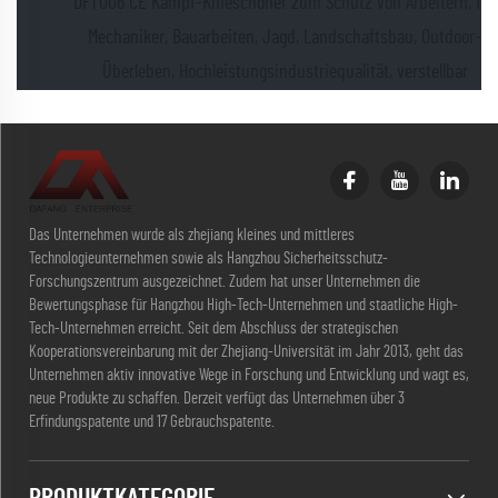
DFT006 CE Kampf-Knieschoner zum Schutz von Arbeitern, für
Mechaniker, Bauarbeiten, Jagd, Landschaftsbau, Outdoor-
Überleben, Hochleistungsindustriequalität, verstellbar
Das Unternehmen wurde als zhejiang kleines und mittleres
Technologieunternehmen sowie als Hangzhou Sicherheitsschutz-
Forschungszentrum ausgezeichnet. Zudem hat unser Unternehmen die
Bewertungsphase für Hangzhou High-Tech-Unternehmen und staatliche High-
Tech-Unternehmen erreicht. Seit dem Abschluss der strategischen
Kooperationsvereinbarung mit der Zhejiang-Universität im Jahr 2013, geht das
Unternehmen aktiv innovative Wege in Forschung und Entwicklung und wagt es,
neue Produkte zu schaffen. Derzeit verfügt das Unternehmen über 3
Erfindungspatente und 17 Gebrauchspatente.