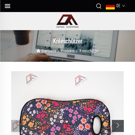
DE
Knieschützer
Startseite
>
Produkte
>
Knieschützer