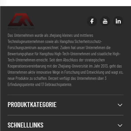
Das Unternehmen wurde als zhejiang kleines und mittleres
Technologieunternehmen sowie als Hangzhou Sicherheitsschutz-
Forschungszentrum ausgezeichnet. Zudem hat unser Unternehmen die
Bewertungsphase für Hangzhou High-Tech-Unternehmen und staatliche High-
Tech-Unternehmen erreicht. Seit dem Abschluss der strategischen
Kooperationsvereinbarung mit der Zhejiang-Universität im Jahr 2013, geht das
Unternehmen aktiv innovative Wege in Forschung und Entwicklung und wagt es,
neue Produkte zu schaffen. Derzeit verfügt das Unternehmen über 3
Erfindungspatente und 17 Gebrauchspatente.
PRODUKTKATEGORIE
SCHNELLLINKS