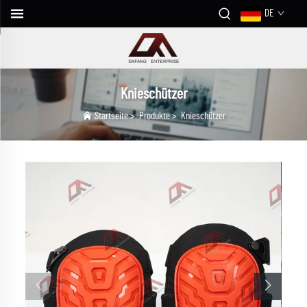
DE
Knieschützer
Startseite
>
Produkte
>
Knieschützer