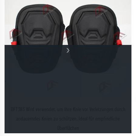
DFT383 Wird verwendet, um Ihre Knie vor Verletzungen durch
andauerndes Knien zu schützen. Ideal für empfindliche
Oberflächen