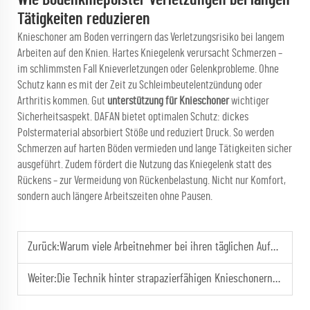
Wie Bodenkniepolster Verletzungen bei langen
Tätigkeiten reduzieren
Knieschoner am Boden verringern das Verletzungsrisiko bei langem
Arbeiten auf den Knien. Hartes Kniegelenk verursacht Schmerzen –
im schlimmsten Fall Knieverletzungen oder Gelenkprobleme. Ohne
Schutz kann es mit der Zeit zu Schleimbeutelentzündung oder
Arthritis kommen. Gut
unterstützung für Knieschoner
wichtiger
Sicherheitsaspekt. DAFAN bietet optimalen Schutz: dickes
Polstermaterial absorbiert Stöße und reduziert Druck. So werden
Schmerzen auf harten Böden vermieden und lange Tätigkeiten sicher
ausgeführt. Zudem fördert die Nutzung das Kniegelenk statt des
Rückens – zur Vermeidung von Rückenbelastung. Nicht nur Komfort,
sondern auch längere Arbeitszeiten ohne Pausen.
Zurück:
Warum viele Arbeitnehmer bei ihren täglichen Aufgaben auf Tailorenstützgürtel angewiesen sind
Weiter:
Die Technik hinter strapazierfähigen Knieschonern für Arbeiten auf hartem Boden