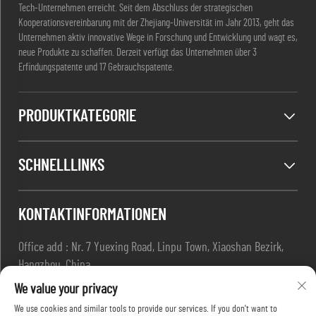
Tech-Unternehmen erreicht. Seit dem Abschluss der strategischen
Kooperationsvereinbarung mit der Zhejiang-Universität im Jahr 2013, geht das
Unternehmen aktiv innovative Wege in Forschung und Entwicklung und wagt es,
neue Produkte zu schaffen. Derzeit verfügt das Unternehmen über 3
Erfindungspatente und 17 Gebrauchspatente.
PRODUKTKATEGORIE
SCHNELLLINKS
KONTAKTINFORMATIONEN
Office add : Nr. 7 Yuexing Road, Linpu Town, Xiaoshan Bezirk,
Hangzhou, China
E-Mail:
[email protected]
We value your privacy
Tel:
+86-13967169961
We use cookies and similar tools to provide our services. If you don't want to