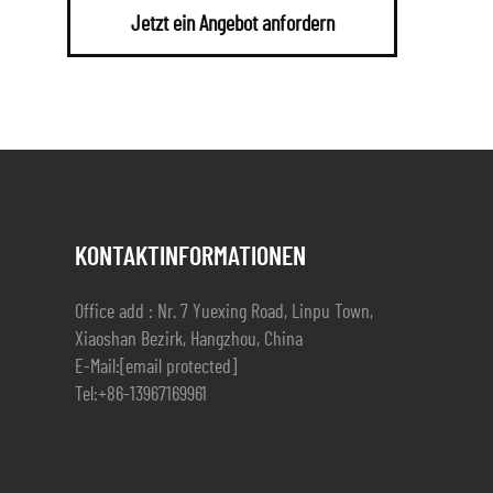
Jetzt ein Angebot anfordern
KONTAKTINFORMATIONEN
Office add : Nr. 7 Yuexing Road, Linpu Town,
Xiaoshan Bezirk, Hangzhou, China
E-Mail:
[email protected]
Tel:
+86-13967169961