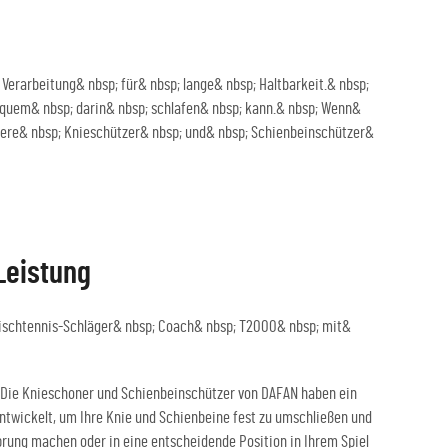
rarbeitung& nbsp; für& nbsp; lange& nbsp; Haltbarkeit.& nbsp;
bequem& nbsp; darin& nbsp; schlafen& nbsp; kann.& nbsp; Wenn&
unsere& nbsp; Knieschützer& nbsp; und& nbsp; Schienbeinschützer&
Leistung
ischtennis-Schläger& nbsp; Coach& nbsp; T2000& nbsp; mit&
. Die Knieschoner und Schienbeinschützer von DAFAN haben ein
ntwickelt, um Ihre Knie und Schienbeine fest zu umschließen und
Sprung machen oder in eine entscheidende Position in Ihrem Spiel