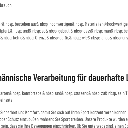
ebrauch
& nbsp; bestehen aus& nbsp; hochwertigen& nbsp; Materialien@hochwertige Ve
zipiert,& nbsp; und& nbsp; so& nbsp; gebaut,& nbsp; dass& nbsp; man& nbsp; 
es& nbsp; keine& nbsp; Grenze& nbsp; dafür,& nbsp; wie& nbsp; lange& nbsp; 
männische Verarbeitung für dauerhafte 
tarten& nbsp; komfortabel& nbsp; und& nbsp; stützend& nbsp; zu& nbsp; sein
T
teinsatz
Sicherheit und Komfort, damit Sie sich auf Ihren Sport konzentrieren können
oder Schutz einzubüßen, während Sie Sport treiben. Unsere Produkte wurden e
u sein, dass sie Ihre Bewegungen einschränken. Ob Sie unterwegs sind, einen 