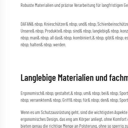
Robuste Materialien und präzise Verarbeitung für langfristigen G
DAFAN& nbsp; Knieschützer& nbsp; und& nbsp; Schienbeinschützer
Unsere& nbsp; Produkte& nbsp; sind& nbsp; langlebig& nbsp; kon
nbsp; man& nbsp; all das& nbsp; kombiniert,& nbsp; gibt& nbsp; 
nbsp; halten& nbsp; werden.
Langlebige Materialien und fach
Ergonomisch& nbsp; gestaltet,& nbsp; um& nbsp; bei& nbsp; Spor
nbsp; versenktem& nbsp; Griff& nbsp; für& nbsp; den& nbsp; Spor
Wenn es um Schutzausrüstung geht, sind die wichtigsten Aspekte 
ergonomisches Design, das eng am Körper anliegt, ohne Komfort 
bieten genau die richtige Menge an Polsterung, ohne so sperrig z