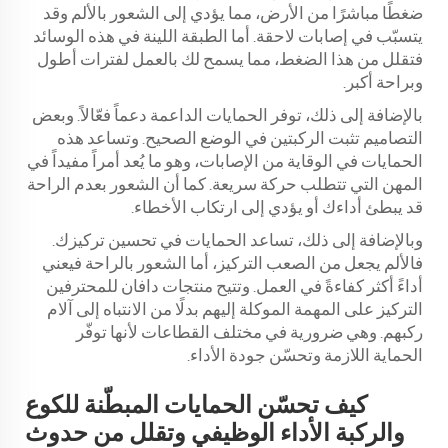
ضغطًا مباشرًا من الأرض، مما يؤدي إلى الشعور بالألم وقد
يتسبّب في إصابات لاحقة. أما الطبقة اللينة في هذه الوسائد
فتقلل من هذا الضغط، مما يسمح لك بالعمل لفترات أطول
وبراحة أكبر.
بالإضافة إلى ذلك، توفر الحمايات الداعمة دعماً فعّالاً. وبعض
التصاميم تثبت الركبتين في الوضع الصحيح. وتساعد هذه
الحمايات في الوقاية من الإصابات، وهو ما يُعد أمراً مفيداً في
المهن التي تتطلب حركة سريعة. كما أن الشعور بعدم الراحة
قد يبطئ أداءك أو يؤدي إلى ارتكاب الأخطاء.
وبالإضافة إلى ذلك، تساعد الحمايات في تحسين تركيزك.
فالألم يجعل من الصعب التركيز، أما الشعور بالراحة فيعني
أداءً أكثر كفاءةً في العمل. وتتيح منتجات دافان للمحترفين
التركيز على المهمة الموكلة إليهم بدلًا من الانتباه إلى آلام
ركبهم. وهي ضرورية في مختلف القطاعات لأنها توفّر
الحماية اللازمة وتحسّن جودة الأداء.
كيف تحسّن الحمايات المبطّنة للكوع
والركبة الأداء الوظيفي وتقلل من حدوث