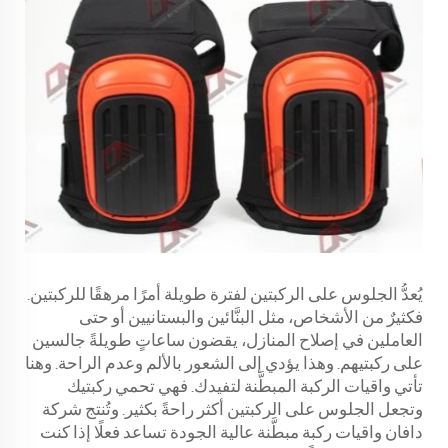
يُعدُّ الجلوس على الركبتين لفترة طويلة أمرًا مرهقًا للركبتين.
فكثيرٌ من الأشخاص، مثل البنَّائين والبستانيين أو حتى
العاملين في إصلاح المنازل، يقضون ساعاتٍ طويلةً جالسين
على ركبتيهم. وهذا يؤدي إلى الشعور بالألم وعدم الراحة. وهنا
تأتي واقيات الركبة المبطَّنة لتفيدك. فهي تحمي ركبتيك
وتجعل الجلوس على الركبتين أكثر راحةً بكثير. وتُنتج شركة
دافان واقيات ركبة مبطَّنة عالية الجودة تساعد فعلًا إذا كنت