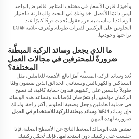
وأخيرًا، قارن الأسعار في مختلف المتاجر. فالعرض الواحد
ليس دائمًا الأفضل. خذ وقتك في البحث والمقارنة. فاختيار
الوسائد المناسبة بسعر معقول يُحدث فرقًا كبيرًا عند
الجلوس على الركبتين لفترات طويلة. وتُعرف علامة DAFAN
براحتها وجودتها.
ما الذي يجعل وسائد الركبة المبطَّنة
ضرورةً للمحترفين في مجالات العمل
المختلفة؟
تُعد وسائد الركبة المبطَّنة أمرًا بالغ الأهمية للعاملين، مثل
السباكين والكهربائيين وبستانيي الحدائق الذين يقضون وقتًا
طويلاً جالسين على ركبتيهم. فبدون حماية كافية، قد تصبح
الركبتان مؤلمتين أو تتعرّضان للإصابات. وتساعد هذه الوسائد
في حماية العاملين وجعل وضعية الجلوس أكثر راحة، ولذلك
فإن وسائد DAFAN
وسائد مبطنة للركبة للاستخدام في العمل
ضرورية لهذه المهن.
تمتص هذه الوسائد الضغط الناتج عن الأسطح الصلبة. فإذا
جلست على ركبتيك دون استخدامها، فإنك تُحمِّل ركبتيك