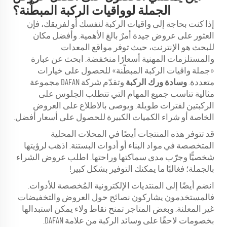
الجملة لوواقيات الركبة المبطّنة؟
إذا كنت بحاجة إلى واقيات الركبة لنفسك أو لفريقك، فإن
العثور على عروض جيدة أمرٌ بالغ الأهمية. وأفضل مكان
للبحث هو الإنترنت، حيث توفر مواقع المعدات
والمستلزمات المهنية أسعارًا منخفضة. ابحث عن عبارة
«جملة واقيات الركبة المبطّنة» للحصول على خيارات
متعددة.
وسادة ورك الركبة
وتقدّم شركة DAFAN مجموعة
مثالية تناسب جميع المهام التي تتطلب الجلوس على
الركبتين لفترات طويلة. ويوصى بالاطلاع على العروض
الخاصة أو شراء الكميات الكبيرة للحصول على أسعار أفضل.
قد تتوفر هذه المنتجات أيضًا في المحلات المحلية
المتخصصة في مواد البناء أو أدوات البستنة. اذهب لرؤيتها
شخصيًّا وجرّب مدى سماكتها وراحتها. اطلب عروض الشراء
بالجملة؛ فغالبًا ما يمكنك التوفير بشكل كبير!
انضم أيضًا إلى المنتديات الإلكترونية المُخصصة للأدوات.
فالمستخدمون يشاركون نصائح حول العروض والتخفيضات
غير المعلنة. وبعض المتاجر تمنح نقاط ولاء يمكن استبدالها
بخصومات لاحقًا على وسائد الركبة من علامة DAFAN.