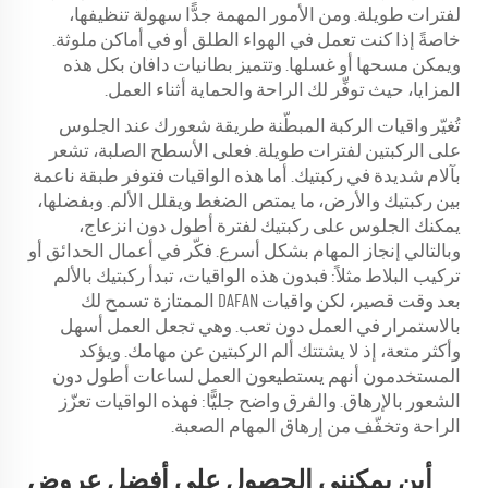
لفترات طويلة. ومن الأمور المهمة جدًّا سهولة تنظيفها،
خاصةً إذا كنت تعمل في الهواء الطلق أو في أماكن ملوثة.
ويمكن مسحها أو غسلها. وتتميز بطانيات دافان بكل هذه
المزايا، حيث توفِّر لك الراحة والحماية أثناء العمل.
تُغيّر واقيات الركبة المبطّنة طريقة شعورك عند الجلوس
على الركبتين لفترات طويلة. فعلى الأسطح الصلبة، تشعر
بآلام شديدة في ركبتيك. أما هذه الواقيات فتوفر طبقة ناعمة
بين ركبتيك والأرض، ما يمتص الضغط ويقلل الألم. وبفضلها،
يمكنك الجلوس على ركبتيك لفترة أطول دون انزعاج،
وبالتالي إنجاز المهام بشكل أسرع. فكّر في أعمال الحدائق أو
تركيب البلاط مثلاً: فبدون هذه الواقيات، تبدأ ركبتيك بالألم
بعد وقت قصير، لكن واقيات DAFAN الممتازة تسمح لك
بالاستمرار في العمل دون تعب. وهي تجعل العمل أسهل
وأكثر متعة، إذ لا يشتتك ألم الركبتين عن مهامك. ويؤكد
المستخدمون أنهم يستطيعون العمل لساعات أطول دون
الشعور بالإرهاق. والفرق واضح جليًّا: فهذه الواقيات تعزّز
الراحة وتخفّف من إرهاق المهام الصعبة.
أين يمكنني الحصول على أفضل عروض