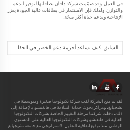
في العمل. وقد صمّمت شركة دافان بطاقاتها لتوفير الدعم
والتوازن. ولذلك فإن الاستثمار في بطاقات عالية الجودة يعزز
الإنتاجية ويدعم حياة أكثر صحّة.
السابق:
كيف تساعد أحزمة دعم الخصر في الحفاظ على وضعية الرفع السليمة
لقد تم منح الشركة لقب شركة تكنولوجيا صغيرة ومتوسطة في
تشجيانغ، ومراكز بحوث حماية السلامة في هانغتشو. بالإضافة إلى
ذلك، دخلت شركتنا مرحلة التقييم الخاصة بشركات التكنولوجيا
العالية في هانغتشو وشركات التكنولوجيا العالية على المستوى
الوطني. منذ توقيع اتفاقية التعاون الاستراتيجي مع جامعة تشيجيانغ