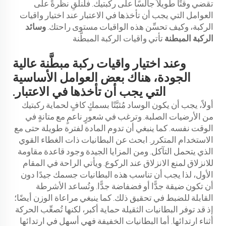
تقضي وقتًا طويلاً جالسًا على ركبتيك. فلنلقِ نظرةً على
العوامل التي يجب أن تأخذها في الاعتبار عند اختيار واقيات
الركبة، وكيف تحسِّن هذه الواقيات مستوى راحتك.
وسائد
الركبة المبطنة
تأتي واقيات الركبة المبطَّنة
وعند اختيار واقيات ركبة مبطَّنة عالية
الجودة، هناك بعض العوامل الأساسية
التي يجب أن تأخذها في الاعتبار.
أولاً، يجب أن يكون الوساد مُثبَّتًا بسمكٍ كافٍ لحماية ركبتيك
من الأرضيات الصلبة. وترغب في شعورٍ ناعمٍ مع متانةٍ في
الوقت نفسه. كما ينبغي أن تدوم المادة لفترة طويلة حتى مع
الاستخدام المتكرر. ابحث عن البطانيات ذات الغطاء القوي
الذي يتحمل التآكل. ومن المزايا الجيدة وجود قاعدة مقاومة
للانزلاق لمنع الانزلاق عند الركوع. ويأتي الراحة في المقام
الأول، لذا يجب أن تناسب هذه البطانيات جسمك جيدًا دون
أن تكون ضيقة جدًّا أو فضفاضة جدًّا. وتُساعد الأشرطة
القابلة للضبط في تحقيق ذلك. كما ينبغي مراعاة الوزن أيضًا؛
إذ قد توفر البطانيات الثقيلة حماية أكبر، لكنها تُصعِّب الحركة
أثناء ارتدائها. أما البطانيات الخفيفة فهي أسهل في ارتدائها