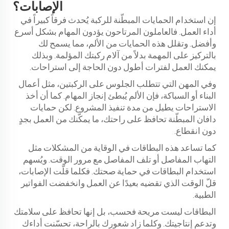
الإصابات؟
إن استخدام الحمايات المبطّنة للركبة يُحدث فرقاً كبيراً في
أداء العمل. فالعاملون المرتاحون يؤدون المهام بشكل أسرع
وأفضل. وتقلل هذه الحمايات من الألم، مما يسمح لك
بالتركيز على المهمة بدلاً من آلام ركبتك المؤلمة. وبذلك
يمكنك العمل لفترات أطول دون الحاجة إلى استراحات.
وفي المهن التي تتطلب الجلوس على الركبتين، مثل أعمال
البناء أو السباكة، فإن الألم يُبطئ إنجاز المهام. كما أن أخذ
الاستراحات يطيل من مدة تنفيذ المشروع. لكن حمايات
دافان المبطّنة تحافظ على راحتك، ما يمكّنك من العمل بجدٍ
دون انقطاع.
كما تساعد هذه البطاقات في الوقاية من المشكلات مثل
التهاب المفاصل أو تلف المفاصل مع مرور الوقت. ويُسهم
استخدام البطاقات في حماية صحتك. فكلما قلّت الإصابات،
قلّ الوقت الذي تقضيه بعيدًا عن العمل وانخفضت الفواتير
الطبية.
البطاقات ليست مريحة فحسب، بل إنها تحافظ على سلامتك
وتدعم إنتاجيتك. وكلما زاد شعورك بالراحة، تحسّنت أداءك