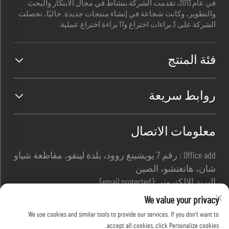
في عام 2013، تقدمت الشركة بنشاط في مجال الابتكار والبحث
والتطوير، وكانت شجاعة في إنشاء منتجات جديدة. حاليًا، تحصلت
الشركة على 3 براءات اختراع و17 براءة اختراع عملية.
فئة المنتج
روابط سريعة
معلومات الاتصال
Office add : رقم 7 يويشينغ روود، بلدة لينفو، مقاطعة شياو
شان، هانغتشو، الصين
البريد الإلكتروني:
[email protected]
هاتف:
+86-13967169961
We value your privacy
We use cookies and similar tools to provide our services. If you don't want to
accept all cookies, click Personalize cookies.