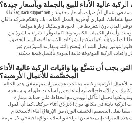
الركبة عالية الأداء للبيع بالجملة وبأسعار جيدة؟
خدمة في أعمال الأرضيات بأسعار معقولة و
Back support belt
يُعَدُّ ذلك
ٍ منها لنشاطك التجاري أو فريق العمل الخاص بك. وتقدِّم شركة دافان
توفير المال دون التفريط في الجودة. ويمكنك زيارة موقعنا
 وأسعار الكميات الكبيرة. وغالبًا ما يوفِّر الشراء مباشرةً من
لطلبات المؤهَّلة. كما يمكن للشركات الكبيرة الاتصال بنا للحصول
توفير. وقبل الشراء، يُنصح دائمًا بمقارنة المورِّدين عبر
تار واقيات الركبة الموثوقة عالية الجودة بأفضل قيمة ممكنة.
ي يجب أن تتمتَّع بها واقيات الركبة عالية الأداء
المخصَّصة للأعمال الأرضية؟
ة للأعمال الأرضية و
كلمة مفتاحية
عدة ميزات مهمة في هذه الحالة.
كبتيك من الأسطح الصلبة أثناء العمل لساعات طويلة. وتستخدم
ينة يمكنها تحمل التآكل اليومي مع الحفاظ على حماية ممتازة.
لركبة ثابتة في مكانها دون الانزلاق أثناء حركتك. كما أن المواد
 بينما يقلل التصميم الخفيف الوزن من الإرهاق أثناء الاستخدام
لك هذه الميزات إلى تحسين الراحة والسلامة والإنتاجية في كل مهمة