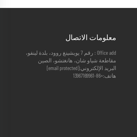
معلومات الاتصال
Office add : رقم 7 يويشينغ روود، بلدة لينفو،
مقاطعة شياو شان، هانغتشو، الصين
البريد الإلكتروني:
[email protected]
هاتف:
+86-13967169961