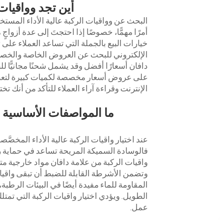
أين تجد وواقيات 
البحث عن وواقيات الركبة عالية الأداء المست
أمرًا مهمًّا، خصوصًا إذا احتجتَ إلى عدة أزواج
خيارات البيع بالجملة التي تساعد العملاء على 
الإلكتروني للبحث عن العروض الخاصة والخصومات
دافان أسعارًا أفضل وقد يشمل شحنًا مجانيًّا ل
على عروض أسعار مخصصة لكميات كبيرة لتعظيم ال
الإنترنت وقراءة آراء العملاء للتأكد من أنك تخ
ما المواصفات الأساسية الت
عند اختيار واقيات الركبة عالية الأداء المخصَّص
فالوسادة السميكة المريحة تساعد في حماية ر
واقيات الركبة من علامة دافان مواد خارجية مت
وتضمن الأشرطة القابلة للضبط أن تبقى واقيات ا
المقاومة للماء مفيدة أيضًا في البيئات الرطبة،
الطويل. ويؤدي اختيار واقيات الركبة التي تمت
عمل.