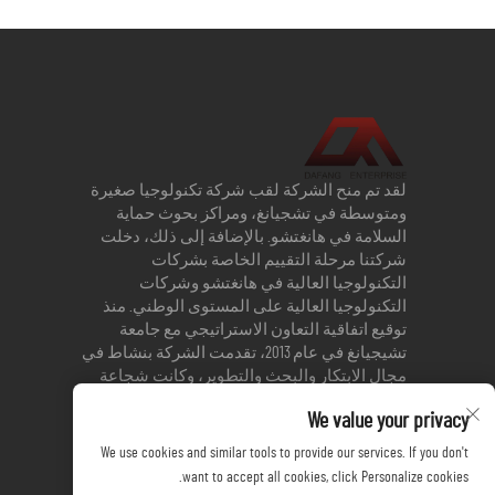
لقد تم منح الشركة لقب شركة تكنولوجيا صغيرة
ومتوسطة في تشجيانغ، ومراكز بحوث حماية
السلامة في هانغتشو. بالإضافة إلى ذلك، دخلت
شركتنا مرحلة التقييم الخاصة بشركات
التكنولوجيا العالية في هانغتشو وشركات
التكنولوجيا العالية على المستوى الوطني. منذ
توقيع اتفاقية التعاون الاستراتيجي مع جامعة
تشيجيانغ في عام 2013، تقدمت الشركة بنشاط في
مجال الابتكار والبحث والتطوير، وكانت شجاعة
في إنشاء منتجات جديدة. حاليًا، تحصلت الشركة
We value your privacy
على 3 براءات اختراع و17 براءة اختراع عملية.
We use cookies and similar tools to provide our services. If you don't
want to accept all cookies, click Personalize cookies.