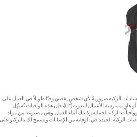
ادات الركبة
ضروريةٌ لأي شخصٍ يقضي وقتًا طويلاً في العمل على
ركبتيه. سواء كنت مقاولًا أو فني تثبيت أرضيات أو هاوٍ لممارسة الأعمال اليدوية (DIY)، فإن هذه الواقيات تُسهِّل
وواقيات الركبة لحماية ركبتيك أثناء العمل. وهي مصنوعة من مواد
اقيات الركبة الجيدة في الوقاية من الإصابات وتسمح لك بالتركيز على