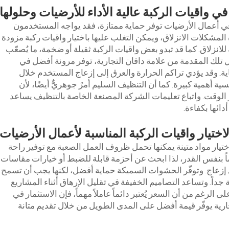
ي واقيات الركبة عالية الأداء للأرضيات وحلولها
ي أعمال الأرضيات توفر حماية ممتازة، فقد يواجه المستخدمون
المشكلات الانزلاق، ويمكن التغلب عليها باختيار واقيات ركبة مزودة
انزلاق. كما قد تبدو بعض واقيات الركبة ثقيلة أو ضخمة، ما يُصعّب
ل تلك المقدمة من علامة دافان التجارية، توفر مرونة أفضل في
. وقد يؤدي تراكم الحرارة والعرق إلى إزعاج المستخدم خلال
ة أهمية كبيرة. كما أن التنظيف السليم أمرٌ جوهريٌّ أيضًا، لأن
 الوقت. واتباع تعليمات الشركة المصنعة الخاصة بالتنظيف يساعد
ائها بكفاءة.
اختيار واقيات الركبة المناسبة لأعمال الأرضيات
باختيار مواد متينة يمكنها تحمل ظروف العمل الصعبة مع توفير راحة
ماً بنفس القدر، لذا ابحث عن أحزمة قابلة للضبط أو خيارات مقاسات
إزعاج. وتوفّر الحشوات السميكة حماية أفضل، لكنها يجب أن تسمح
جداً. وتساعد التصاميم الخفيفة في تقليل الإرهاق أثناء المشاريع
 الرغم من أن السعر يُعتبر دائماً عاملاً مهماً، فإن الاستثمار في
جارية يوفّر قيمة أفضل على المدى الطويل من خلال تقديم متانة