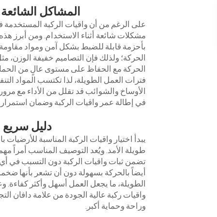
المشاكل الشائعة ف
على الرغم من أن واقيات الركبة المستخدمة ف
مشكلات شائعة أثناء الاستخدام. ومن أبرز هذه 
بأحزمة قابلة للضبط بشكل آمن ومواد مقاومة لل
الحركة؛ ولذلك فإن التصاميم خفيفة الوزن، مث
الحركة مع الحفاظ على مستوى عالٍ من الحماية
فترات العمل الطويلة، لذا تكتسب المواد التنفسي
الأوساخ والشوائب قد تقلل من الأداء مع مرور
في إطالة عمر واقيات الركبة وضمان استمرار أد
دليل سريع ل
يبدأ اختيار واقيات الركبة المناسبة للأرضيات 
طويلة الأمد. ويُعد التوصيف المناسب أمراً مه
تضمن ثبات واقيات الركبة دون التسبب في أي 
أيضاً بالحركة بسهولة دون أن تشعر بأنها ضخمة 
الطويلة، ما يجعل العمل أسهل وأكثر كفاءة. وعلى
واقيات ركبة عالية الجودة من علامة دافان الت
وراحة وحماية أكبر.