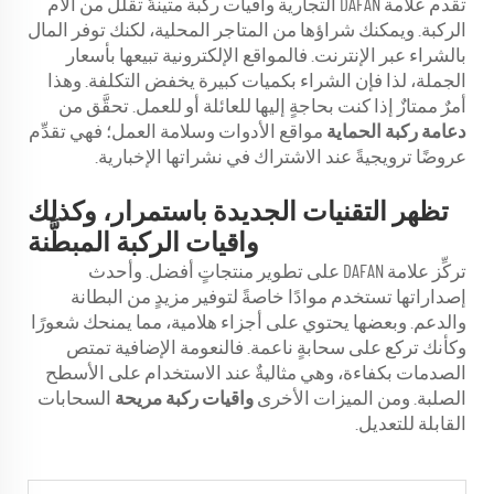
تقدم علامة DAFAN التجارية واقيات ركبة متينةً تقلل من آلام
الركبة. ويمكنك شراؤها من المتاجر المحلية، لكنك توفر المال
بالشراء عبر الإنترنت. فالمواقع الإلكترونية تبيعها بأسعار
الجملة، لذا فإن الشراء بكميات كبيرة يخفض التكلفة. وهذا
أمرٌ ممتازٌ إذا كنت بحاجةٍ إليها للعائلة أو للعمل. تحقَّق من
دعامة ركبة الحماية
مواقع الأدوات وسلامة العمل؛ فهي تقدِّم
عروضًا ترويجيةً عند الاشتراك في نشراتها الإخبارية.
تظهر التقنيات الجديدة باستمرار، وكذلك
واقيات الركبة المبطَّنة
تركِّز علامة DAFAN على تطوير منتجاتٍ أفضل. وأحدث
إصداراتها تستخدم موادًا خاصةً لتوفير مزيدٍ من البطانة
والدعم. وبعضها يحتوي على أجزاء هلامية، مما يمنحك شعورًا
وكأنك تركع على سحابةٍ ناعمة. فالنعومة الإضافية تمتص
الصدمات بكفاءة، وهي مثاليةٌ عند الاستخدام على الأسطح
الصلبة. ومن الميزات الأخرى
واقيات ركبة مريحة
السحابات
القابلة للتعديل.