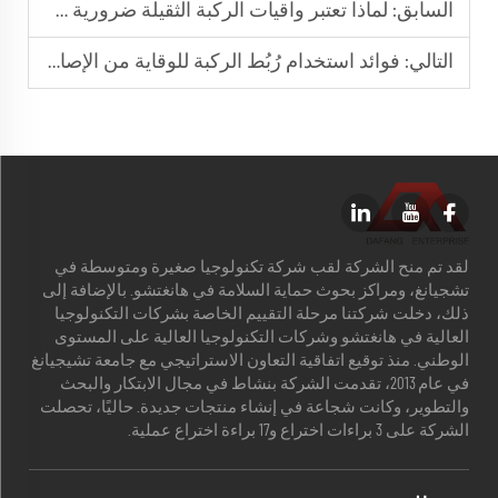
السابق:
لماذا تعتبر واقيات الركبة الثقيلة ضرورية جدًّا لمحترفي تركيب الأرضيات والبلاط
التالي:
فوائد استخدام رُبُط الركبة للوقاية من الإصابات وتحسين الأداء
لقد تم منح الشركة لقب شركة تكنولوجيا صغيرة ومتوسطة في
تشجيانغ، ومراكز بحوث حماية السلامة في هانغتشو. بالإضافة إلى
ذلك، دخلت شركتنا مرحلة التقييم الخاصة بشركات التكنولوجيا
العالية في هانغتشو وشركات التكنولوجيا العالية على المستوى
الوطني. منذ توقيع اتفاقية التعاون الاستراتيجي مع جامعة تشيجيانغ
في عام 2013، تقدمت الشركة بنشاط في مجال الابتكار والبحث
والتطوير، وكانت شجاعة في إنشاء منتجات جديدة. حاليًا، تحصلت
الشركة على 3 براءات اختراع و17 براءة اختراع عملية.