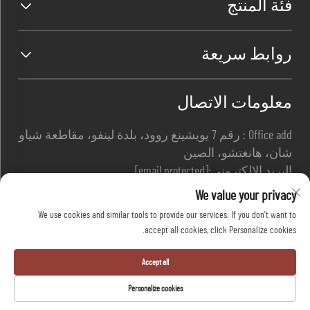
فئة المنتج
روابط سريعة
معلومات الاتصال
Office add : رقم 7 يويشينغ روود، بلدة لينفو، مقاطعة شياو
شان، هانغتشو، الصين
البريد الإلكتروني:
[email protected]
هاتف:
+86-13967169961
We value your privacy
We use cookies and similar tools to provide our services. If you don't want to
accept all cookies, click Personalize cookies.
حقوق النشر © شركة هانغتشو دافانغ للسلامة
المحدودة جميع الحقوق محفوظة -
سياسة الخصوصية
-
Accept all
المدونة
Personalize cookies