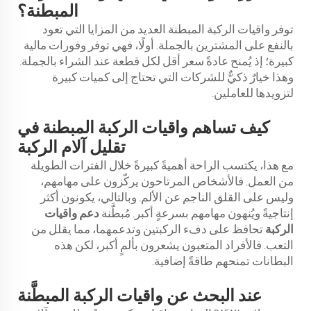
المبطنة؟
توفر واقيات الركبة المبطنة العديد من المزايا التي تعود
بالنفع على المشترين بالجملة. أولًا، فهي توفر وفورات مالية
كبيرة؛ إذ يُمنح عادةً سعر أقل لكل قطعة عند الشراء بالجملة.
وهذا خيارٌ ذكيٌّ للشركات التي تحتاج إلى كميات كبيرة
لتزويدها للعاملين.
كيف تساهم واقيات الركبة المبطنة في
تقليل آلام الركبة
مع هذا، يكتسب الراحة أهميةً كبيرةً خلال الفترات الطويلة
من العمل. فالأشخاص المرتاحون يركّزون على مهامهم،
وليس على القلق الناجم عن الألم. وبالتالي، يكونون أكثر
إنتاجيةً ويُنهون مهامهم بسرعةٍ أكبر. مُبطَّنة
دعم واقيات
الركبة
تحافظ على دفء الركبتين وتدعمهما، مما يقلل من
التعب. فالأفراد المتعبون يشعرون بألمٍ أكبر، لكن هذه
البطانات تمنحهم طاقةً إضافية.
عند البحث عن واقيات الركبة المبطَّنة