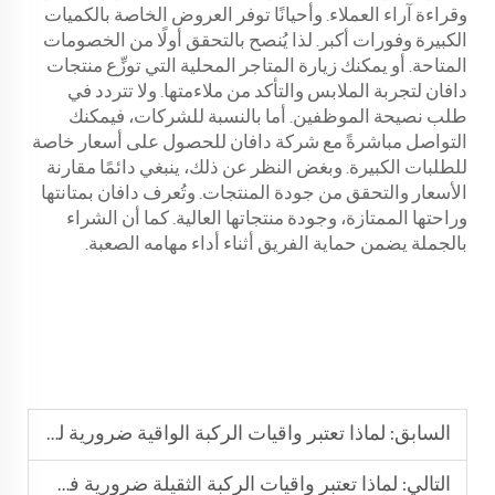
وقراءة آراء العملاء. وأحيانًا توفر العروض الخاصة بالكميات
الكبيرة وفورات أكبر. لذا يُنصح بالتحقق أولًا من الخصومات
المتاحة. أو يمكنك زيارة المتاجر المحلية التي توزِّع منتجات
دافان لتجربة الملابس والتأكد من ملاءمتها. ولا تتردد في
طلب نصيحة الموظفين. أما بالنسبة للشركات، فيمكنك
التواصل مباشرةً مع شركة دافان للحصول على أسعار خاصة
للطلبات الكبيرة. وبغض النظر عن ذلك، ينبغي دائمًا مقارنة
الأسعار والتحقق من جودة المنتجات. وتُعرف دافان بمتانتها
وراحتها الممتازة، وجودة منتجاتها العالية. كما أن الشراء
بالجملة يضمن حماية الفريق أثناء أداء مهامه الصعبة.
السابق:
لماذا تعتبر واقيات الركبة الواقية ضرورية للعمل في مجال البناء وتركيب الأرضيات
التالي:
لماذا تعتبر واقيات الركبة الثقيلة ضرورية في قطاع البناء والعمل اليدوي