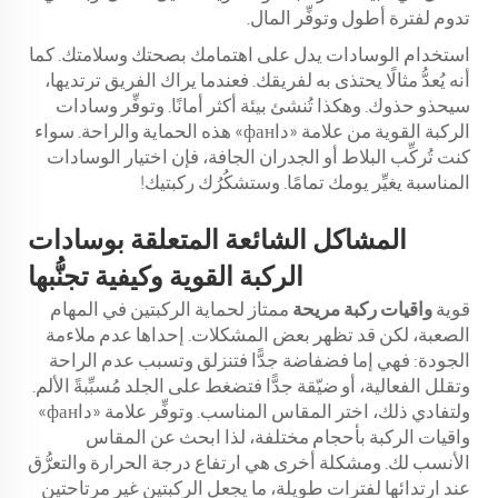
تدوم لفترة أطول وتوفِّر المال.
استخدام الوسادات يدل على اهتمامك بصحتك وسلامتك. كما
أنه يُعدُّ مثالًا يحتذى به لفريقك. فعندما يراك الفريق ترتديها،
سيحذو حذوك. وهكذا تُنشئ بيئة أكثر أمانًا. وتوفِّر وسادات
الركبة القوية من علامة «داфан» هذه الحماية والراحة. سواء
كنت تُركِّب البلاط أو الجدران الجافة، فإن اختيار الوسادات
المناسبة يغيِّر يومك تمامًا. وستشكُرُك ركبتيك!
المشاكل الشائعة المتعلقة بوسادات
الركبة القوية وكيفية تجنُّبها
قوية
واقيات ركبة مريحة
ممتاز لحماية الركبتين في المهام
الصعبة، لكن قد تظهر بعض المشكلات. إحداها عدم ملاءمة
الجودة: فهي إما فضفاضة جدًّا فتنزلق وتسبب عدم الراحة
وتقلل الفعالية، أو ضيّقة جدًّا فتضغط على الجلد مُسبِّبةً الألم.
ولتفادي ذلك، اختر المقاس المناسب. وتوفِّر علامة «داфан»
واقيات الركبة بأحجام مختلفة، لذا ابحث عن المقاس
الأنسب لك. ومشكلة أخرى هي ارتفاع درجة الحرارة والتعرُّق
عند ارتدائها لفترات طويلة، ما يجعل الركبتين غير مرتاحتين