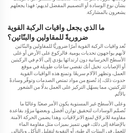
بشأن نوع الوسادة أو التصميم المفضل لديهم؛ فهذا يجعلهم
يشعرون بالمشاركة.
ما الذي يجعل واقيات الركبة القوية
ضروريةً للمقاولين والبنّائين؟
تُعد واقيات الركبة القوية أمرًا ضروريًّا للمقاولين والبنّائين
لأنهم يواجهون تحديات يومية. فالركوع على الأرض أو على
الأسطح الخرسانية دون ارتدائها يؤدي إلى آلام في الركبتين
أو الإصابات. تخيل أنك تقضي ساعات طويلة في موقع
العمل، وتظهر الآلام سريعًا. وتمنع هذه الواقيات القوية
حدوث ذلك، إذ تُصنع من مواد تمتص الصدمات وتوفّر وسادةً
للركبتين، مما يسهّل التركيز على العمل بدلًا من الشعور
بالألم.
وعلى الأسطح غير المستوية يكون الأمر صعبًا. وغالبًا ما
تُصمَّم الوسادات لتحقيق توازن أفضل. وبعضها مزوَّد بقاعدة
مقاومة للانزلاق لمنع الانزلاقيات. وهذا يضمن الحركة الآمنة.
بالإضافة إلى ذلك، فهي تتميز بميزات مثل مقاومة الماء
للعمل في البيئات الرطبة، أو التقوية لتقليل التآكل. وبالتالي