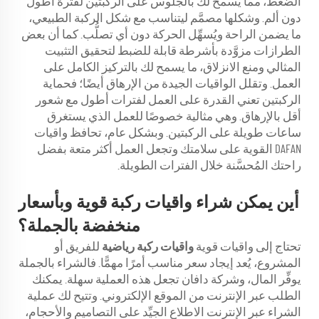
الضغط، مما يسمح لك بالجلوس على الركبتين لفترة أطول
دون ألم. وشكلها مصمَّم ليتناسب مع شكل الركبة الطبيعي،
ما يضمن الراحة ويُسهِّل الحركة دون أي تصلُّب. كما أن بعض
الطرازات مزوَّدة بأشرطة قابلة للضبط لتحقيق التثبيت
المثالي ومنع الانزلاق، ما يسمح لك بالتركيز الكامل على
العمل. وتقلل الواقيات الجيدة من الإرهاق أيضًا؛ فحماية
الركبتين تعني القدرة على العمل لفترات أطول مع شعور
أقل بالإرهاق. وهي مثالية خصوصًا للعمل الذي يستغرق
ساعات طويلة على الركبتين. وبشكل عام، تحافظ واقيات
DAFAN القوية على سلامتك وتجعل العمل أكثر متعة بفضل
راحتك المُحسَّنة خلال الفترات الطويلة.
أين يمكن شراء واقيات ركبة قوية وبأسعار
منخفضة بالجملة؟
تحتاج إلى واقيات قوية
واقيات ركبة رياضية
للفريق أو
المشروع، يُعد إيجاد سعر مناسب أمرًا مهمًّا. فالشراء بالجملة
يوفِّر المال، وشركة دافان تجعل هذه العملية سهلة. يمكنك
الطلب عبر الإنترنت من الموقع الإلكتروني. وتتيح لك عملية
الشراء عبر الإنترنت الاطلاع الجيِّد على التصاميم والأحجام،