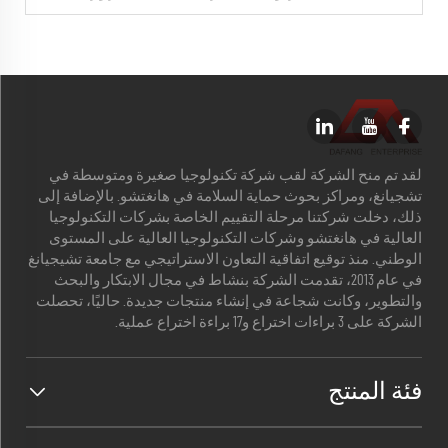
لقد تم منح الشركة لقب شركة تكنولوجيا صغيرة ومتوسطة في
تشجيانغ، ومراكز بحوث حماية السلامة في هانغتشو. بالإضافة إلى
ذلك، دخلت شركتنا مرحلة التقييم الخاصة بشركات التكنولوجيا
العالية في هانغتشو وشركات التكنولوجيا العالية على المستوى
الوطني. منذ توقيع اتفاقية التعاون الاستراتيجي مع جامعة تشيجيانغ
في عام 2013، تقدمت الشركة بنشاط في مجال الابتكار والبحث
والتطوير، وكانت شجاعة في إنشاء منتجات جديدة. حاليًا، تحصلت
الشركة على 3 براءات اختراع و17 براءة اختراع عملية.
فئة المنتج