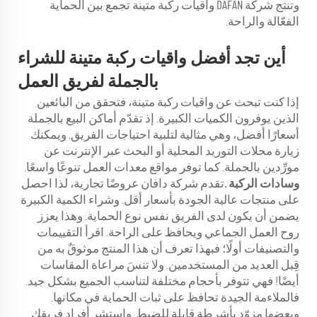
وتنتج شركة DAFAN واقيات ركبة متينة تجمع بين الحماية
الفعّالة والراحة.
أين تجد أفضل واقيات ركبة متينة للشراء
بالجملة لفريق العمل
إذا كنت تبحث عن واقيات ركبة متينة، فتحقق من البائعين
الذين يوفرون الكميات الكبيرة. إذ تقدّم أماكن البيع بالجملة
أسعارًا أفضل، وهي مثالية لتلبية احتياجات الفريق. ويمكنك
زيارة محلات التوريد المحلية أو البحث عبر الإنترنت عن
مورِّدين بالجملة. كما توفر مواقع معدات العمل تنوعًا واسعًا.
وسادات الركبة
.
تقدم شركة دافان عروضًا تجارية، لذا احصل
على منتجات عالية الجودة بأسعار أقل. وشراء الكمية الكبيرة
يضمن أن يكون لدى الفريق نفس نوع الحماية. وهذا يعزز
روح العمل الجماعي ويحافظ على الراحة. اقرأ التقييمات
والتصنيفات أولًا؛ فبهذا تعرف أن هذا المنتج موثوقٌ به من
قِبل العديد من المستخدمين. ولا تنسَ مراعاة المقاسات
أيضًا! فهي تتوفر بأحجام مختلفة لتناسب الجميع بشكل جيد.
فالملاءمة الجيدة تحافظ على ثبات الحماية في مكانها.
وبعضها مزوّد بأشرطة قابلة للضبط. واستشر أفراد فريقك