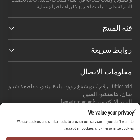
والتطوير، وكانت شجاعة في إنشاء منتجات جديدة. حاليًا، تحصلت
الشركة على 3 براءات اختراع و17 براءة اختراع عملية.
فئة المنتج
روابط سريعة
معلومات الاتصال
Office add : رقم 7 يويشينغ روود، بلدة لينفو، مقاطعة شياو
شان، هانغتشو، الصين
البريد الإلكتروني:
[email protected]
اتصل بي
+86-13967169961
We value your privacy
We use cookies and similar tools to provide our services. If you don't want to
accept all cookies, click Personalize cookies.
حقوق النشر © شركة هانغتشو دافانغ للسلامة