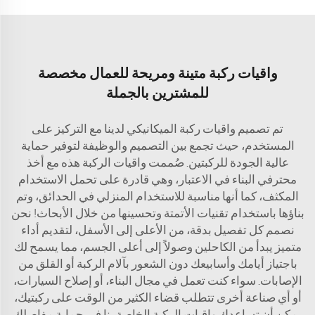
واقيات ركبة متينة ومريحة للعمال مخصصة
للمشترين بالجملة
تم تصميم واقيات ركبة الميكانيكي لدينا مع التركيز على
المستخدم، حيث تجمع بين التصميم والوظيفة لتوفير حماية
عالية الجودة للركبتين. صُممت واقيات الركبة هذه مع أخذ
محترفي البناء في الاعتبار، وهي قادرة على تحمل الاستخدام
المكثف، كما أنها مناسبة للاستخدام المنزلي في الحدائق، وتم
بناؤها باستخدام تقنيات الأتمتة وتحسينها من خلال الأبحاث! نحن
نصمم كل تفصيل بدقة، من الأعلى إلى الأسفل، لتقديم أداء
متميز يبدأ من الكاحلين وصولاً إلى أعلى الجسم، مما يسمح لك
باجتياز أيامك وأسابيعك دون الشعور بآلام الركبة أو القلق من
الإصابات. سواء كنت تعمل في مجال البناء، أو إصلاح السيارات،
أو أي صناعة أخرى تتطلب قضاء الكثير من الوقت على ركبتيك،
يمكن أن تساعدك واقيات الركبة الخاصة بنا في حماية مفاصلك