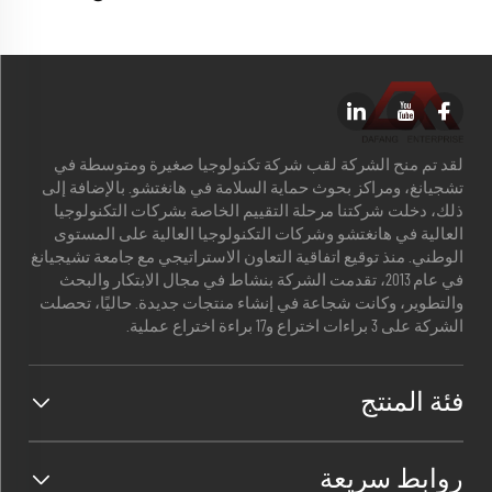
لقد تم منح الشركة لقب شركة تكنولوجيا صغيرة ومتوسطة في
تشجيانغ، ومراكز بحوث حماية السلامة في هانغتشو. بالإضافة إلى
ذلك، دخلت شركتنا مرحلة التقييم الخاصة بشركات التكنولوجيا
العالية في هانغتشو وشركات التكنولوجيا العالية على المستوى
الوطني. منذ توقيع اتفاقية التعاون الاستراتيجي مع جامعة تشيجيانغ
في عام 2013، تقدمت الشركة بنشاط في مجال الابتكار والبحث
والتطوير، وكانت شجاعة في إنشاء منتجات جديدة. حاليًا، تحصلت
الشركة على 3 براءات اختراع و17 براءة اختراع عملية.
فئة المنتج
روابط سريعة