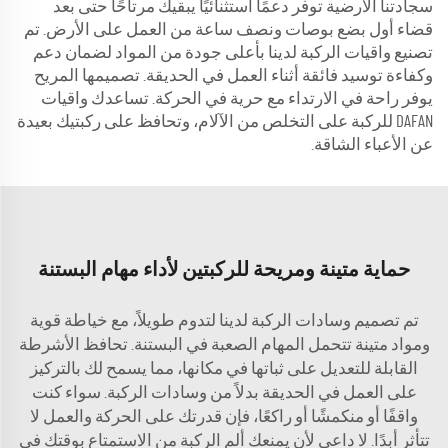
سجادتنا الأرضية توفر دعمًا استثنائيًا يبقيك مرتاحًا حتى بعد
قضاء أول بضع بوصات ونصف ساعة من العمل على الأرض. تم
تصنيع واقيات الركبة لدينا بأعلى جودة من المواد لضمان دعم
وكفاءة توسيد فائقة أثناء العمل في الحديقة. تصميمها المريح
يوفر راحة في الارتداء مع حرية في الحركة. تساعدك واقيات
DAFAN للركبة على التخلص من الآلام، وتحافظ على ركبتيك بعيدة
عن الأعباء الشاقة.
حماية متينة ومريحة للركبتين لأداء مهام البستنة
تم تصميم وسادات الركبة لدينا لتدوم طويلاً، مع خياطة قوية
ومواد متينة تتحمل المهام الصعبة في البستنة. تحافظ الأشرطة
القابلة للتعديل على ثباتها في مكانها، مما يسمح لك بالتركيز
على العمل في الحديقة بدلاً من وسادات الركبة. سواء كنت
واقفًا أو منكمشًا أو راكعًا، فإن قدرتك على الحركة والعمل لا
تتأثر أبدًا. لا داعي لأن يمنعك ألم الركبة من الاستمتاع بوقتك في