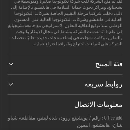
لقد تم منح الشركة لقب شركة تكنولوجيا صغيرة ومتوسطة في
تشجيانغ، ومراكز بحوث حماية السلامة في هانغتشو. بالإضافة إلى
ذلك، دخلت شركتنا مرحلة التقييم الخاصة بشركات التكنولوجيا
العالية في هانغتشو وشركات التكنولوجيا العالية على المستوى
الوطني. منذ توقيع اتفاقية التعاون الاستراتيجي مع جامعة تشيجيانغ
في عام 2013، تقدمت الشركة بنشاط في مجال الابتكار والبحث
والتطوير، وكانت شجاعة في إنشاء منتجات جديدة. حاليًا، تحصلت
الشركة على 3 براءات اختراع و17 براءة اختراع عملية.
فئة المنتج
روابط سريعة
معلومات الاتصال
Office add : رقم 7 يويشينغ روود، بلدة لينفو، مقاطعة شياو
شان، هانغتشو، الصين