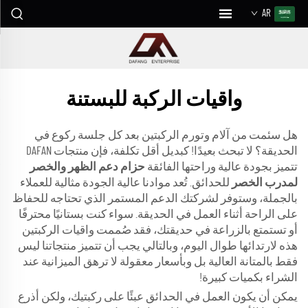
AR
واقيات الركبة للبستنة
هل سئمت من آلام وتورم الركبتين بعد كل جلسة ركوع في
الحديقة؟ لا تبحث بعيدًا! كبديل أقل تكلفة، فإن منتجات DAFAN
تتميز بجودة عالية وراحتها الفائقة
حزام دعم الظهر والخصر
لمدرب الخصر
للحدائق. تُعد موادنا عالية الجودة مثالية للعملاء
بالجملة، وستوفر لشركتك الدعم المستمر الذي تحتاجه للحفاظ
على الراحة أثناء العمل في الحديقة. سواء كنت بستانيًا محترفًا
أو تستمتع بالزراعة في حديقتك، فقد صُممت واقيات الركبتين
هذه لارتدائها طوال اليوم، وبالتالي يجب أن تتميز منتجاتنا ليس
فقط بالمتانة العالية بل وبأسعار معقولة لا ترهق الميزانية عند
الشراء بكميات كبيرة!
يمكن أن يكون العمل في الحدائق عبئًا على ركبتيك، ولكن أذرع