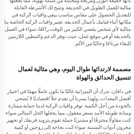
بأنها خفيفة الوزن ومريحة ومحبكة من شبكة تهوية، مما يجعلها
مثالية للعمل الطويل في الحديقة. وتتيح لك الأشرطة القابلة
للتعديل الحصول على مقاس مناسب يبقي واقيات الركبة في
مكانها أثناء قيامك بأعمال الحديقة. تعتبر واقيات الركبة الخاصة بنا
مثالية لأي شخص يقضي الكثير من الوقت راكعًا، سواء في العمل
بالحديقة أو في موقع عمل، حيث توفر الدعم والتبطين اللازمين
للبقاء مرتاحًا وخاليًا من الألم.
مصممة لارتدائها طوال اليوم، وهي مثالية لعمال
تنسيق الحدائق والهواة
في دافان، ندرك أن الميزانية غالبًا ما تكون عاملًا مهمًا في اختيار
أفضل المعدات، ولهذا يسرنا أن نقدم حلاً اقتصاديًا لا يُضحي
بالجودة من أجل الكمية. توفر واقيات الركبة لدينا حماية ممتازة
ومتانة طويلة الأمد بسعر معقول، مما يجعلها الحل المثالي سواء
كنت مقاولًا محترفًا أو مشتريًا جملة تقوم بتزويد فريقك أو تجهيز
مخزون أدوات البستنة. سواء كنت بحاجة إلى زوجين أو كمية