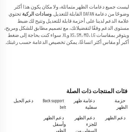
ليست جميع دعامات الظهر متماثلة، ولا مكان يكون هذا أكثر
وضوحًا من دعامة DAFAN القابلة للتعديل.
وسادات الركبة
تحتوي
علامة الدعم لدينا على أحزمة قابلة للتعديل وتتيح لك ضبط
مستوى الدعم وفقًا لتفضيلاتك، مع تصميم مطابق للشكل ومريح،
ويتوفر بمقاسات XS، SM، MD، LG وXL. سواء كنت بحاجة إلى ضغط
أكبر أو مقاس أكثر اتساعًا، يمكن تخصيص الدعامة حسب رغبتك.
فئات المنتجات ذات الصلة
حزمة
دعامة ظهر
Back support
دعم الحبل
الظهر
سفلية
belt
دعم الظهر
دعم الظهر
دعم الظهر
للجزء
وأسفل
السفلي من
الظهر