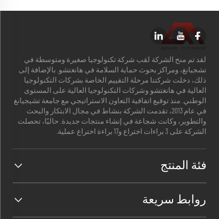
لقد تم منح الشركة لقب شركة تكنولوجيا صغيرة ومتوسطة في
تشجيانغ، ومراكز بحوث حماية السلامة في هانغتشو. بالإضافة إلى
ذلك، دخلت شركتنا مرحلة التقييم الخاصة بشركات التكنولوجيا
العالية في هانغتشو وشركات التكنولوجيا العالية على المستوى
الوطني. منذ توقيع اتفاقية التعاون الاستراتيجي مع جامعة تشيجيانغ
في عام 2013، تقدمت الشركة بنشاط في مجال الابتكار والبحث
والتطوير، وكانت شجاعة في إنشاء منتجات جديدة. حاليًا، تحصلت
الشركة على 3 براءات اختراع و17 براءة اختراع عملية.
فئة المنتج
روابط سريعة