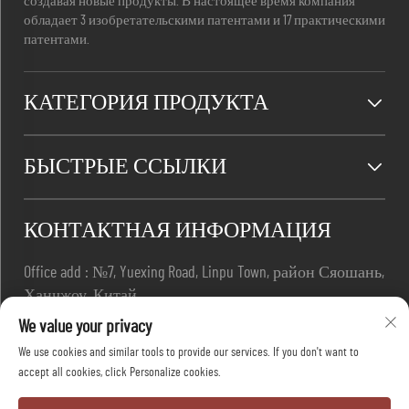
создавая новые продукты. В настоящее время компания
обладает 3 изобретательскими патентами и 17 практическими
патентами.
КАТЕГОРИЯ ПРОДУКТА
БЫСТРЫЕ ССЫЛКИ
КОНТАКТНАЯ ИНФОРМАЦИЯ
Office add : №7, Yuexing Road, Linpu Town, район Сяошань,
Ханчжоу, Китай
Электронная почта:
[email protected]
We value your privacy
Телефон:
+86-13967169961
We use cookies and similar tools to provide our services. If you don't want to
accept all cookies, click Personalize cookies.