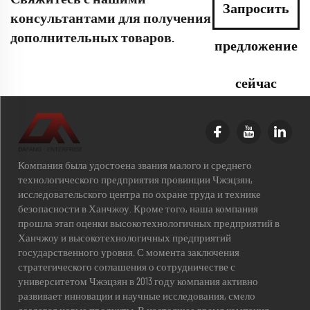
Запросить
консультантами для получения
дополнительных товаров.
предложение
сейчас
Компания была удостоена звания малого и среднего
технологического предприятия провинции Чжэцзян,
исследовательского центра по охране труда и технике
безопасности в Ханчжоу. Кроме того, наша компания
прошла этап оценки высокотехнологичных предприятий в
Ханчжоу и высокотехнологичных предприятий
государственного уровня. С момента заключения
стратегического соглашения о сотрудничестве с
университетом Чжэцзян в 2013 году компания активно
развивает инновации и научные исследования, смело