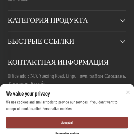
КАТЕГОРИЯ ПРОДУКТА
БЫСТРЫЕ ССЫЛКИ
КОНТАКТНАЯ ИНФОРМАЦИЯ
Office add : №7, Yuexing Road, Linpu Town, район Сяошань,
Ханчжоу, Китай
Электронная почта:
[email protected]
We value your privacy
Телефон:
+86-13967169961
We use cookies and similar tools to provide our services. If you don't want to
accept all cookies, click Personalize cookies.
Все права защищены © Hangzhou Dafang Safety Co.,ltd -
Accept all
Политика конфиденциальности
-
Блог