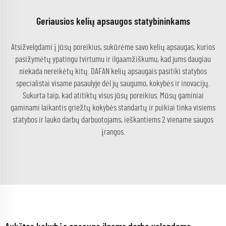
Geriausios kelių apsaugos statybininkams
Atsižvelgdami į jūsų poreikius, sukūrėme savo kelių apsaugas, kurios
pasižymėtų ypatingu tvirtumu ir ilgaamžiškumu, kad jums daugiau
niekada nereikėtų kitų. DAFAN kelių apsaugais pasitiki statybos
specialistai visame pasaulyje dėl jų saugumo, kokybės ir inovacijų.
Sukurta taip, kad atitiktų visus jūsų poreikius. Mūsų gaminiai
gaminami laikantis griežtų kokybės standartų ir puikiai tinka visiems
statybos ir lauko darbų darbuotojams, ieškantiems 2 viename saugos
įrangos.