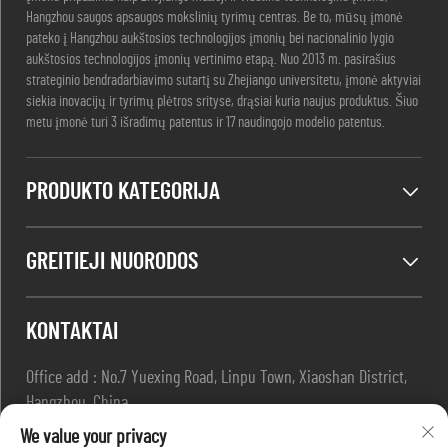
Hangzhou saugos apsaugos mokslinių tyrimų centras. Be to, mūsų įmonė
pateko į Hangzhou aukštosios technologijos įmonių bei nacionalinio lygio
aukštosios technologijos įmonių vertinimo etapą. Nuo 2013 m. pasirašius
strateginio bendradarbiavimo sutartį su Zhejiango universitetu, įmonė aktyviai
siekia inovacijų ir tyrimų plėtros srityse, drąsiai kuria naujus produktus. Šiuo
metu įmonė turi 3 išradimų patentus ir 17 naudingojo modelio patentus.
PRODUKTO KATEGORIJA
GREITIEJI NUORODOS
KONTAKTAI
Office add : No.7 Yuexing Road, Linpu Town, Xiaoshan District,
Hangzhou, China
E-paslaugas:
[email protected]
We value your privacy