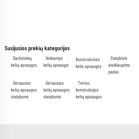
Susijusios prekių kategorijos
Darbininkų
Veikiantys
Statybinis
Konstrukcinės
kelių apsaugos
kelių apsaugai
atsiklaupimo
kelio apsaugos
padas
Geriausios
Geriausios
Tvirtos
kelių apsaugos
kelių apsaugos
konstrukcijos
statyboms
statyboms
kelių apsaugos