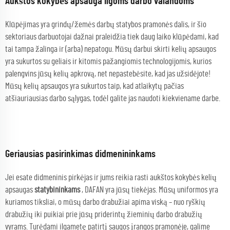
Aukštos kokybės apsauga ilgoms darbo valandoms
Klūpėjimas yra grindų/žemės darbų statybos pramonės dalis, ir šio
sektoriaus darbuotojai dažnai praleidžia tiek daug laiko klūpėdami, kad
tai tampa žalinga ir (arba) nepatogu. Mūsų darbui skirti kelių apsaugos
yra sukurtos su geliais ir kitomis pažangiomis technologijomis, kurios
palengvins jūsų kelių apkrovą, net nepastebėsite, kad jas užsidėjote!
Mūsų kelių apsaugos yra sukurtos taip, kad atlaikytų pačias
atšiauriausias darbo sąlygas, todėl galite jas naudoti kiekviename darbe.
Geriausias pasirinkimas didmenininkams
Jei esate didmeninis pirkėjas ir jums reikia rasti aukštos kokybės kelių
apsaugas
statybininkams
, DAFAN yra jūsų tiekėjas. Mūsų uniformos yra
kuriamos tiksliai, o mūsų darbo drabužiai apima viską – nuo ryškių
drabužių iki puikiai prie jūsų priderintų žieminių darbo drabužių
vyrams. Turėdami ilgametę patirtį saugos įrangos pramonėje, galime