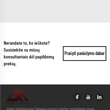
Nerandate to, ko ieškote?
Susisiekite su mūsų
Prašyti pasiūlymo dabar
konsultantais dėl papildomų
prekių.
Įmonė pripažinta kaip Zhejiango mažoji ir vidutinė technologinė įmonė,