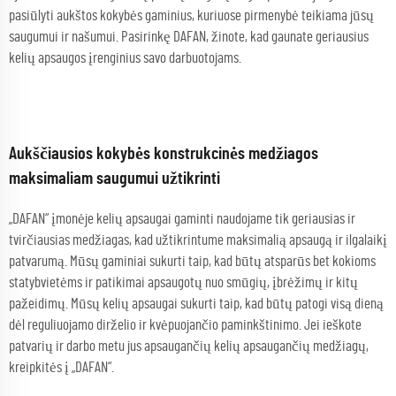
pasiūlyti aukštos kokybės gaminius, kuriuose pirmenybė teikiama jūsų
saugumui ir našumui. Pasirinkę DAFAN, žinote, kad gaunate geriausius
kelių apsaugos įrenginius savo darbuotojams.
Aukščiausios kokybės konstrukcinės medžiagos
maksimaliam saugumui užtikrinti
„DAFAN“ įmonėje kelių apsaugai gaminti naudojame tik geriausias ir
tvirčiausias medžiagas, kad užtikrintume maksimalią apsaugą ir ilgalaikį
patvarumą. Mūsų gaminiai sukurti taip, kad būtų atsparūs bet kokioms
statybvietėms ir patikimai apsaugotų nuo smūgių, įbrėžimų ir kitų
pažeidimų. Mūsų kelių apsaugai sukurti taip, kad būtų patogi visą dieną
dėl reguliuojamo dirželio ir kvėpuojančio paminkštinimo. Jei ieškote
patvarių ir darbo metu jus apsaugančių kelių apsaugančių medžiagų,
kreipkitės į „DAFAN“.