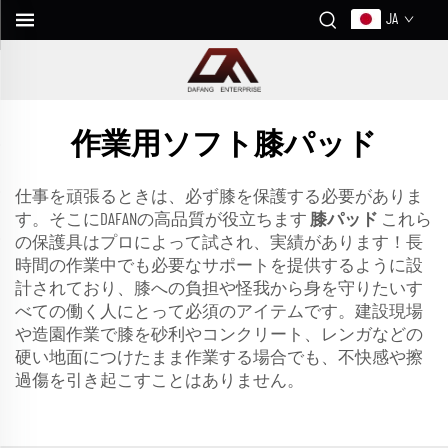
JA
作業用ソフト膝パッド
仕事を頑張るときは、必ず膝を保護する必要がありま
す。そこにDAFANの高品質が役立ちます
膝パッド
これら
の保護具はプロによって試され、実績があります！長
時間の作業中でも必要なサポートを提供するように設
計されており、膝への負担や怪我から身を守りたいす
べての働く人にとって必須のアイテムです。建設現場
や造園作業で膝を砂利やコンクリート、レンガなどの
硬い地面につけたまま作業する場合でも、不快感や擦
過傷を引き起こすことはありません。