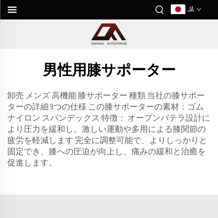
JA
男性用膝サポーター
卸売 メンズ 高機能 膝サポーター 種類 当社の膝サポー
ターの詳細 9つの仕様 この膝サポーターの素材：ゴム
ナイロン スパンデックス 特徴：
オープンパテラ設計に
より圧力を緩和し、激しい運動や多用による膝関節の
疲労を軽減します
完全に調整可能で、よりしっかりと
固定でき、膝への圧迫が向上し、痛みの緩和と治癒を
促進します。