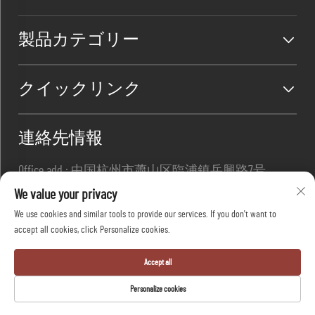
製品カテゴリー
クイックリンク
連絡先情報
Office add : 中国杭州市蕭山区臨浦鎮岳興路7号
メール:
[email protected]
We value your privacy
連絡先:
+86-13967169961
We use cookies and similar tools to provide our services. If you don't want to
accept all cookies, click Personalize cookies.
Copyright © 杭州大方安全株式会社 全著作権所有
Accept all
-
プライバシーポリシー
-
ブログ
Personalize cookies