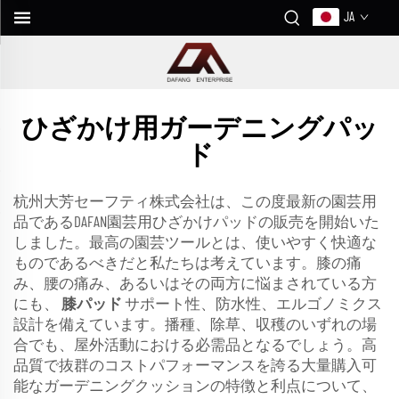
JA
ひざかけ用ガーデニングパッ
ド
杭州大芳セーフティ株式会社は、この度最新の園芸用
品であるDAFAN園芸用ひざかけパッドの販売を開始いた
しました。最高の園芸ツールとは、使いやすく快適な
ものであるべきだと私たちは考えています。膝の痛
み、腰の痛み、あるいはその両方に悩まされている方
にも、
膝パッド
サポート性、防水性、エルゴノミクス
設計を備えています。播種、除草、収穫のいずれの場
合でも、屋外活動における必需品となるでしょう。高
品質で抜群のコストパフォーマンスを誇る大量購入可
能なガーデニングクッションの特徴と利点について、