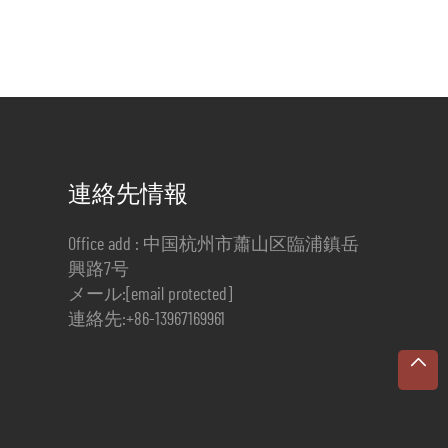
連絡先情報
Office add : 中国杭州市蕭山区臨浦鎮岳
興路7号
メール:
[email protected]
連絡先:
+86-13967169961