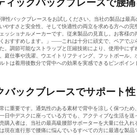
ティックバックブレースで腰痛
AN弾性バックブレースをお試しください。当社の製品は最
いやすさと安全性、そして快適性の両立を求める方への完
ェッショナルメーカーです。従来製品の見直し。お客様の
くおすすめします。」――これは十分に頑丈で、ペアでぶ
た。調節可能なストラップと圧縮技術により、使用中にず
、庭仕事や洗濯、ウエイトリフティング、フットボール、
ルトは着用後数分で背中への効果を実感できるピンポイン
クバックブレースでサポート性
常に重要です。通気性のある素材で背中を涼しく保つため
一日中デスクに座っている方でも、アクティブな生活を送
売購入者は、当社の最高級腰部サポーターを大量に仕入れ
は現在進行形で腰痛に悩んでいるすべての方に最適な製品