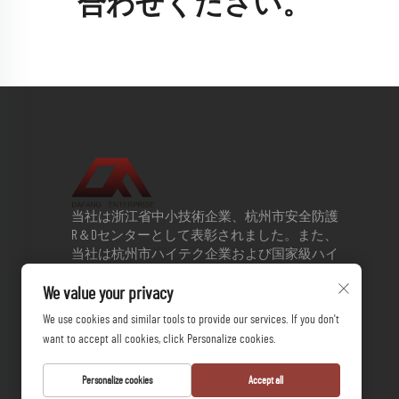
合わせください。
当社は浙江省中小技術企業、杭州市安全防護
R＆Dセンターとして表彰されました。また、
当社は杭州市ハイテク企業および国家級ハイ
テク企業の評価段階に入っています。2013年
We value your privacy
に浙江大学との戦略的協力協定を締結して以
来、当社は積極的にイノベーションおよび研
We use cookies and similar tools to provide our services. If you don't
究開発を推進し、新製品の創造に果敢に取り
want to accept all cookies, click Personalize cookies.
組んできました。現在、当社は発明特許を3
件、実用新案特許を17件保有しています。
Personalize cookies
Accept all