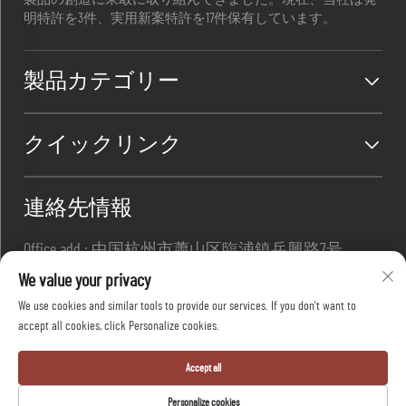
明特許を3件、実用新案特許を17件保有しています。
製品カテゴリー
クイックリンク
連絡先情報
Office add : 中国杭州市蕭山区臨浦鎮岳興路7号
メール:
[email protected]
We value your privacy
連絡先:
+86-13967169961
We use cookies and similar tools to provide our services. If you don't want to
accept all cookies, click Personalize cookies.
Copyright © 杭州大方安全株式会社 全著作権所有
Accept all
-
プライバシーポリシー
-
ブログ
Personalize cookies