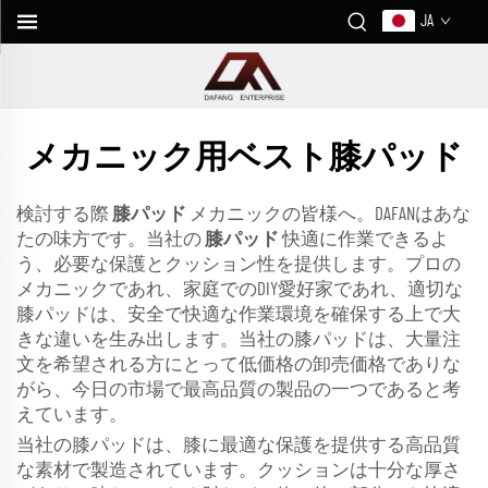
JA
メカニック用ベスト膝パッド
検討する際
膝パッド
メカニックの皆様へ。DAFANはあな
たの味方です。当社の
膝パッド
快適に作業できるよ
う、必要な保護とクッション性を提供します。プロの
メカニックであれ、家庭でのDIY愛好家であれ、適切な
膝パッドは、安全で快適な作業環境を確保する上で大
きな違いを生み出します。当社の膝パッドは、大量注
文を希望される方にとって低価格の卸売価格でありな
がら、今日の市場で最高品質の製品の一つであると考
えています。
当社の膝パッドは、膝に最適な保護を提供する高品質
な素材で製造されています。クッションは十分な厚さ