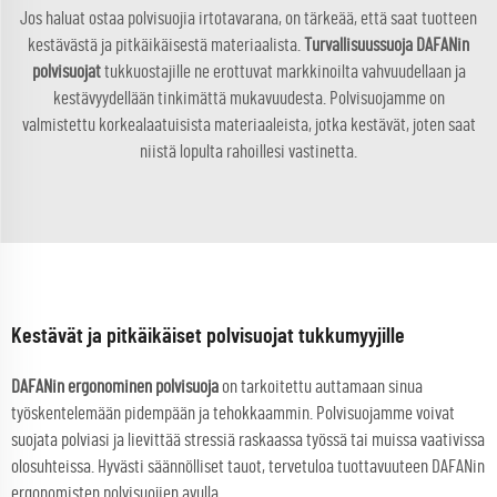
Jos haluat ostaa polvisuojia irtotavarana, on tärkeää, että saat tuotteen
kestävästä ja pitkäikäisestä materiaalista.
Turvallisuussuoja DAFANin
polvisuojat
tukkuostajille ne erottuvat markkinoilta vahvuudellaan ja
kestävyydellään tinkimättä mukavuudesta. Polvisuojamme on
valmistettu korkealaatuisista materiaaleista, jotka kestävät, joten saat
niistä lopulta rahoillesi vastinetta.
Kestävät ja pitkäikäiset polvisuojat tukkumyyjille
DAFANin ergonominen polvisuoja
on tarkoitettu auttamaan sinua
työskentelemään pidempään ja tehokkaammin. Polvisuojamme voivat
suojata polviasi ja lievittää stressiä raskaassa työssä tai muissa vaativissa
olosuhteissa. Hyvästi säännölliset tauot, tervetuloa tuottavuuteen DAFANin
ergonomisten polvisuojien avulla.