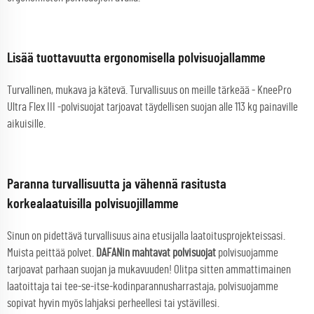
Lisää tuottavuutta ergonomisella polvisuojallamme
Turvallinen, mukava ja kätevä. Turvallisuus on meille tärkeää - KneePro
Ultra Flex III -polvisuojat tarjoavat täydellisen suojan alle 113 kg painaville
aikuisille.
Paranna turvallisuutta ja vähennä rasitusta
korkealaatuisilla polvisuojillamme
Sinun on pidettävä turvallisuus aina etusijalla laatoitusprojekteissasi.
Muista peittää polvet.
DAFANin mahtavat polvisuojat
polvisuojamme
tarjoavat parhaan suojan ja mukavuuden! Olitpa sitten ammattimainen
laatoittaja tai tee-se-itse-kodinparannusharrastaja, polvisuojamme
sopivat hyvin myös lahjaksi perheellesi tai ystävillesi.