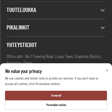
TUOTELUOKKA
PIKALINKIT
YHTEYSTIEDOT
Office add : No.7 Yuexing Road, Linpu Town, Xiaoshan District,
Hangzhou, China
Sähköposti:
[email protected]
We value your privacy
Soita:
+86-13967169961
We use cookies and similar tools to provide our services. If you don't want to
accept all cookies, click Personalize cookies.
Tekijänoikeudet © Hangzhou Dafang Safety Co.,Ltd Kaikki
Accept all
oikeudet pidätetään -
Tietosuojakäytäntö
-
Blogi
Personalize cookies