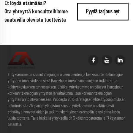
Et löydä etsimääsi?
Ota yhteyttä konsultteihimme
Pyydä tarjous nyt
saatavilla olevista tuotteista
Yrityksemme on saanut Zhejiangin alueen pienten ja keskisuurten teknologia-
yritysten tunnustuksen sekä Hangzhoun turvallisuussuojelun tutkimus- ja
kehityskeskuksen tunnustuksen. Lisäksi yrityksemme on päässyt Hangzhoun
korkean teknologian yritysten ja valtakunnallisen korkean teknologian
yritysten arviointivaiheeseen. Vuodesta 2013 strategisen yhteistyösopimuksen
solmimisesta Zhejiangin yliopiston kanssa yrityksemme on aktiivisesti
edistänyt innovaatioiden ja tutkimuskehityksen eteenpäin ja uskaltaa luoda
uusia tuotteita. Tällä hetkellä yrityksellä on 3 keksintöpatenttia ja 17 käytännön
patenttia.