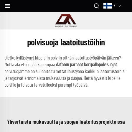
FI
polvisuoja laatoitustöihin
Oletko kyllästynyt kipeisiin polviin pitkän laatoitustyöpäivän jälkeen?
Mutta älä etsi enää kauempaa
dafanin parhaat koripallopolvisuojat
polvisuojamme on suunniteltu mittatilaustyönä kaikkiin laatoitustöihisi
ja tarjoavat erinomaista mukavuutta ja suojaa. Heitä hyvästit kipeille
polville ja toivota tervetulleeksi parempi työpäivä.
Ylivertaista mukavuutta ja suojaa laatoitusprojekteissa