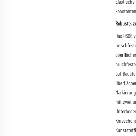
Elastische
konstanten 
Robuste, z
Das DS06 v
rutschfest
oberfläche
bruchfeste 
auf Bauste
Oberflächen
Markierung
mit zwei u
Unterboden
Knieschone
Kunststoff