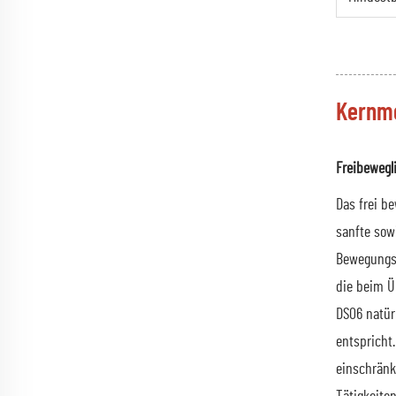
Kernm
Freibewegl
Das frei b
sanfte sow
Bewegungsp
die beim Ü
DS06 natür
entspricht
einschränk