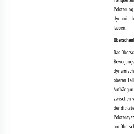
Tätigkeite
Polsterung
dynamische
lassen.
Oberschenk
Das Obersc
Bewegungsa
dynamische
oberen Tei
Aufhängung
zwischen v
der dickst
Polstersys
am Obersch