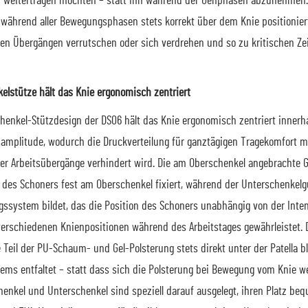
n weitertragen möchten – statt ihn während der Gehphasen abzunehmen. 
 während aller Bewegungsphasen stets korrekt über dem Knie positioniert 
n Übergängen verrutschen oder sich verdrehen und so zu kritischen Zei
elstütze hält das Knie ergonomisch zentriert
henkel-Stützdesign der DS06 hält das Knie ergonomisch zentriert inner
mplitude, wodurch die Druckverteilung für ganztägigen Tragekomfort 
r Arbeitsübergänge verhindert wird. Die am Oberschenkel angebrachte Gu
l des Schoners fest am Oberschenkel fixiert, während der Unterschenkelg
ssystem bildet, das die Position des Schoners unabhängig von der Inte
erschiedenen Knienpositionen während des Arbeitstages gewährleistet. Di
e Teil der PU-Schaum- und Gel-Polsterung stets direkt unter der Patella
tems entfaltet – statt dass sich die Polsterung bei Bewegung vom Knie 
enkel und Unterschenkel sind speziell darauf ausgelegt, ihren Platz be