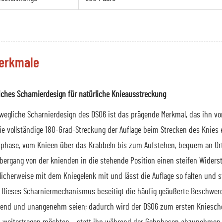
erkmale
iches Scharnierdesign für natürliche Knieausstreckung
ewegliche Scharnierdesign des DS06 ist das prägende Merkmal, das ihn v
ie vollständige 180-Grad-Streckung der Auflage beim Strecken des Knies
hase, vom Knieen über das Krabbeln bis zum Aufstehen, bequem an Ort u
bergang von der knienden in die stehende Position einen steifen Wider
licherweise mit dem Kniegelenk mit und lässt die Auflage so falten und s
. Dieses Scharniermechanismus beseitigt die häufig geäußerte Beschwerd
end und unangenehm seien; dadurch wird der DS06 zum ersten Kniescho