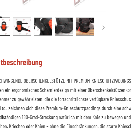
tbeschreibung
CHWINGENDE OBERSCHENKELSTÜTZE MIT PREMIUM-KNIESCHUTZPADDINGS stel
en ein ergonomisches Scharnierdesign mit einer Oberschenkelstützenkons
nehmer zu gewährleisten, die die fortschrittlichste verfügbare Kniesschu
, Ltd., zeichnen sich diese Premium-Knieschutzpaddings durch eine schw
vollständigen 180-Grad-Streckung natürlich mit dem Knie zu bewegen und 
hen, Kriechen oder Knien – ohne die Einschränkungen, die starre Knie