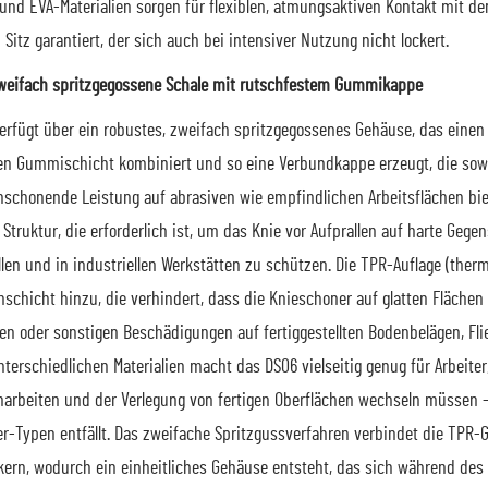
 und EVA-Materialien sorgen für flexiblen, atmungsaktiven Kontakt mit d
Sitz garantiert, der sich auch bei intensiver Nutzung nicht lockert.
weifach spritzgegossene Schale mit rutschfestem Gummikappe
erfügt über ein robustes, zweifach spritzgegossenes Gehäuse, das einen 
en Gummischicht kombiniert und so eine Verbundkappe erzeugt, die sow
nschonende Leistung auf abrasiven wie empfindlichen Arbeitsflächen biete
Struktur, die erforderlich ist, um das Knie vor Aufprallen auf harte Gege
llen und in industriellen Werkstätten zu schützen. Die TPR-Auflage (ther
schicht hinzu, die verhindert, dass die Knieschoner auf glatten Flächen 
en oder sonstigen Beschädigungen auf fertiggestellten Bodenbelägen, Fli
nterschiedlichen Materialien macht das DS06 vielseitig genug für Arbeit
arbeiten und der Verlegung von fertigen Oberflächen wechseln müssen
r-Typen entfällt. Das zweifache Spritzgussverfahren verbindet die TPR
kern, wodurch ein einheitliches Gehäuse entsteht, das sich während des