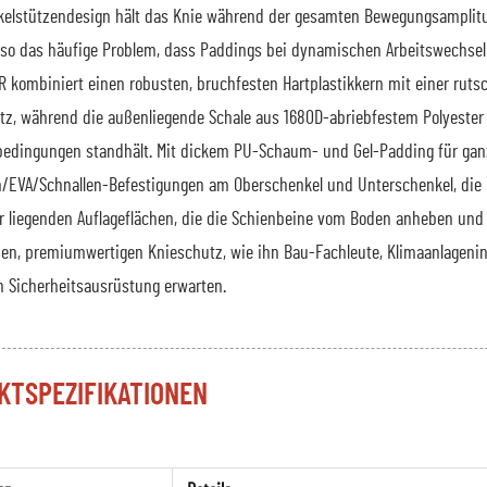
elstützendesign hält das Knie während der gesamten Bewegungsamplitu
 so das häufige Problem, dass Paddings bei dynamischen Arbeitswechsel
 kombiniert einen robusten, bruchfesten Hartplastikkern mit einer ruts
z, während die außenliegende Schale aus 1680D-abriebfestem Polyester di
bedingungen standhält. Mit dickem PU-Schaum- und Gel-Padding für gan
n/EVA/Schnallen-Befestigungen am Oberschenkel und Unterschenkel, die i
er liegenden Auflageflächen, die die Schienbeine vom Boden anheben und 
n, premiumwertigen Knieschutz, wie ihn Bau-Fachleute, Klimaanlagenins
n Sicherheitsausrüstung erwarten.
KTSPEZIFIKATIONEN