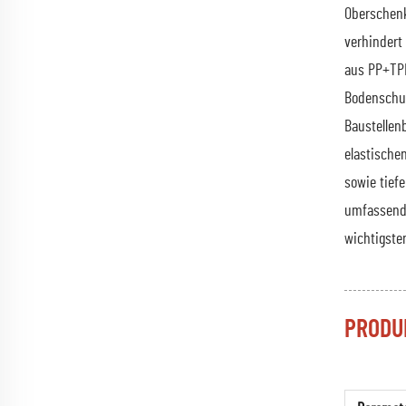
Oberschenk
verhindert
aus PP+TPR
Bodenschut
Baustellen
elastische
sowie tief
umfassende
wichtigste
PRODU