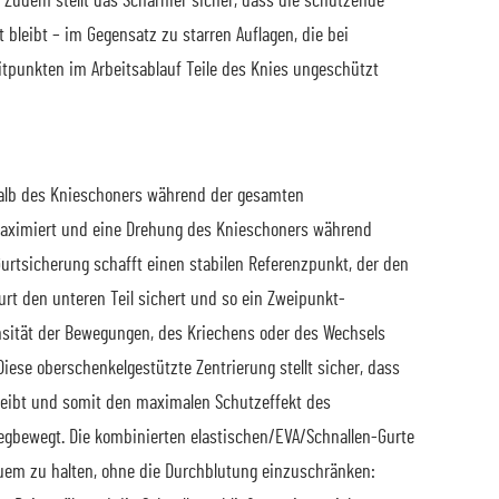
Zudem stellt das Scharnier sicher, dass die schützende
bleibt – im Gegensatz zu starren Auflagen, die bei
tpunkten im Arbeitsablauf Teile des Knies ungeschützt
halb des Knieschoners während der gesamten
maximiert und eine Drehung des Knieschoners während
rtsicherung schafft einen stabilen Referenzpunkt, der den
urt den unteren Teil sichert und so ein Zweipunkt-
nsität der Bewegungen, des Kriechens oder des Wechsels
ese oberschenkelgestützte Zentrierung stellt sicher, dass
 bleibt und somit den maximalen Schutzeffekt des
wegbewegt. Die kombinierten elastischen/EVA/Schnallen-Gurte
quem zu halten, ohne die Durchblutung einzuschränken: