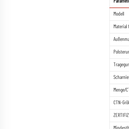
Paramet
Modell
Material
Außenmat
Polsteru
Tragegur
Scharnie
Menge/C
CTN-Grö
ZERTIFI
Mindestb