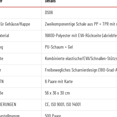
er
Details
DS06
 für Gehäuse/Kappe
Zweikomponentige Schale aus PP + TPR mit
erial
1680D-Polyester mit EVA-Rückseite (abriebfe
ng
PU-Schaum + Gel
te
Kombinierte elastische/EVA/Schnallen-Stütz
r
Freibewegliches Scharnierdesign (180-Grad
TN
6 Paare mit Karte
ße
56 x 36 x 30 cm
ZIERUNGEN
CE, ISO 9001, ISO 14001
estellmenge
500 Paare