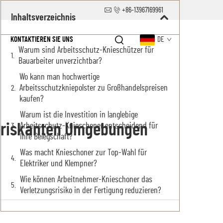
+86-13967169961
Inhaltsverzeichnis
KONTAKTIEREN SIE UNS
DE
Warum sind Arbeitsschutz-Knieschützer für
Bauarbeiter unverzichtbar?
Wo kann man hochwertige
Arbeitsschutzkniepolster zu Großhandelspreisen
kaufen?
Warum ist die Investition in langlebige
chriskanten Umgebungen
Arbeitsschutz-Knieschoner entscheidend für
Ihre Belegschaft?
Was macht Knieschoner zur Top-Wahl für
Elektriker und Klempner?
Wie können Arbeitnehmer-Knieschoner das
Verletzungsrisiko in der Fertigung reduzieren?