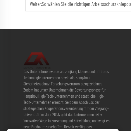
Weiter:
So wählen Sie die richtigen Arbeitsschutzkniepo
Das Unternehmen wurde als zhejiang kleines und mittleres
Technologieunternehmen sowie als Hangzhou
Sicherheitsschutz-Forschungszentrum ausgezeichnet.
Zudem hat unser Unternehmen die Bewertungsphase für
Hangzhou High-Tech-Unternehmen und staatliche High-
Tech-Unternehmen erreicht. Seit dem Abschluss der
strategischen Kooperationsvereinbarung mit der Zhejiang-
Universität im Jahr 2013, geht das Unternehmen aktiv
innovative Wege in Forschung und Entwicklung und wagt es,
neue Produkte zu schaffen. Derzeit verfügt das