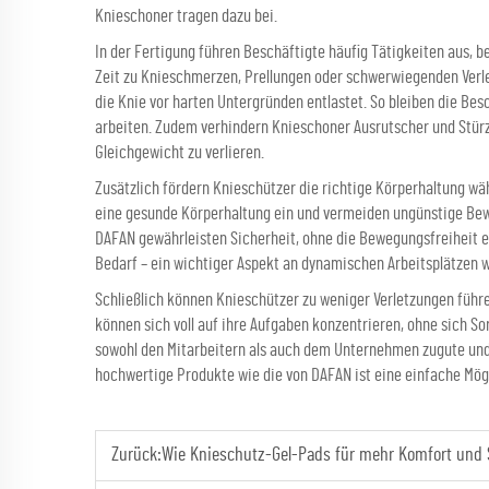
Knieschoner tragen dazu bei.
In der Fertigung führen Beschäftigte häufig Tätigkeiten aus, b
Zeit zu Knieschmerzen, Prellungen oder schwerwiegenden Verle
die Knie vor harten Untergründen entlastet. So bleiben die B
arbeiten. Zudem verhindern Knieschoner Ausrutscher und Stürze
Gleichgewicht zu verlieren.
Zusätzlich fördern Knieschützer die richtige Körperhaltung wä
eine gesunde Körperhaltung ein und vermeiden ungünstige Bew
DAFAN gewährleisten Sicherheit, ohne die Bewegungsfreiheit 
Bedarf – ein wichtiger Aspekt an dynamischen Arbeitsplätzen w
Schließlich können Knieschützer zu weniger Verletzungen führen
können sich voll auf ihre Aufgaben konzentrieren, ohne sich 
sowohl den Mitarbeitern als auch dem Unternehmen zugute und t
hochwertige Produkte wie die von DAFAN ist eine einfache Mögl
Zurück:
Wie Knieschutz-Gel-Pads für mehr Komfort und S