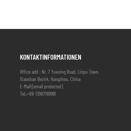
KONTAKTINFORMATIONEN
Office add : Nr. 7 Yuexing Road, Linpu Town,
Xiaoshan Bezirk, Hangzhou, China
E-Mail:
[email protected]
Tel.:
+86-13967169961