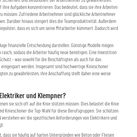
ie Sicherheit und Gesundheit der Arbeitnehmer zu gewährleisten.
 ihre Aufgaben konzentrieren. Das bedeutet, dass sie ihre Arbeiten
u müssen. Zufriedene Arbeitnehmer sind glückliche Arbeitnehmer
hen. Darüber hinaus steigert dies die Teamproduktivität. Außerdem
iepolster, dass es sich um seine Mitarbeiter kümmert. Dadurch wird
luge finanzielle Entscheidung darstellen. Günstige Modelle mögen
 rasch, sodass die Arbeiter häufig neue benötigen. Eine Investition
chutz – was sowohl für die Beschäftigten als auch für das
it eingespart werden. Insgesamt sind hochwertige Knieschoner
gten zu gewährleisten; ihre Anschaffung stellt daher eine weise
Elektriker und Klempner?
nen sie sich oft auf die Knie stützen müssen. Dies belastet die Knie
ind Knieschoner die Top-Wahl für diese Berufsgruppen: Sie schützen
 verstehen wir die spezifischen Anforderungen von Elektrikern und
gt.
st, dass sie häufig auf harten Untergründen wie Beton oder Fliesen