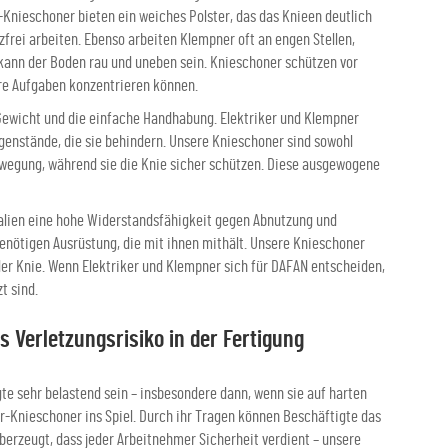
-Knieschoner bieten ein weiches Polster, das das Knieen deutlich
rei arbeiten. Ebenso arbeiten Klempner oft an engen Stellen,
kann der Boden rau und uneben sein. Knieschoner schützen vor
hre Aufgaben konzentrieren können.
Gewicht und die einfache Handhabung. Elektriker und Klempner
enstände, die sie behindern. Unsere Knieschoner sind sowohl
ewegung, während sie die Knie sicher schützen. Diese ausgewogene
alien eine hohe Widerstandsfähigkeit gegen Abnutzung und
 benötigen Ausrüstung, die mit ihnen mithält. Unsere Knieschoner
 der Knie. Wenn Elektriker und Klempner sich für DAFAN entscheiden,
t sind.
Verletzungsrisiko in der Fertigung
te sehr belastend sein – insbesondere dann, wenn sie auf harten
Knieschoner ins Spiel. Durch ihr Tragen können Beschäftigte das
berzeugt, dass jeder Arbeitnehmer Sicherheit verdient – unsere