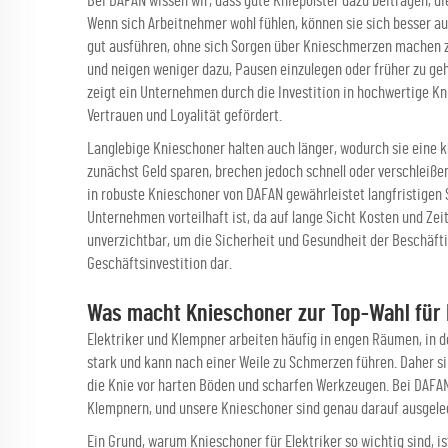
Bei DAFAN wissen wir, dass gute Kniepolster dazu beitragen, d
Wenn sich Arbeitnehmer wohl fühlen, können sie sich besser auf
gut ausführen, ohne sich Sorgen über Knieschmerzen machen z
und neigen weniger dazu, Pausen einzulegen oder früher zu ge
zeigt ein Unternehmen durch die Investition in hochwertige Kn
Vertrauen und Loyalität gefördert.
Langlebige Knieschoner halten auch länger, wodurch sie eine k
zunächst Geld sparen, brechen jedoch schnell oder verschleißen
in robuste Knieschoner von DAFAN gewährleistet langfristigen S
Unternehmen vorteilhaft ist, da auf lange Sicht Kosten und Ze
unverzichtbar, um die Sicherheit und Gesundheit der Beschäfti
Geschäftsinvestition dar.
Was macht Knieschoner zur Top-Wahl für 
Elektriker und Klempner arbeiten häufig in engen Räumen, in de
stark und kann nach einer Weile zu Schmerzen führen. Daher s
die Knie vor harten Böden und scharfen Werkzeugen. Bei DAFAN
Klempnern, und unsere Knieschoner sind genau darauf ausgele
Ein Grund, warum Knieschoner für Elektriker so wichtig sind, i