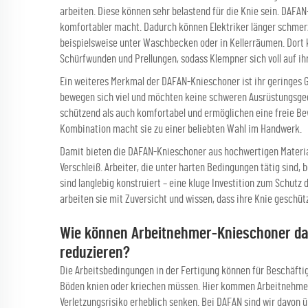
arbeiten. Diese können sehr belastend für die Knie sein. DAFAN
komfortabler macht. Dadurch können Elektriker länger schmerzf
beispielsweise unter Waschbecken oder in Kellerräumen. Dort 
Schürfwunden und Prellungen, sodass Klempner sich voll auf i
Ein weiteres Merkmal der DAFAN-Knieschoner ist ihr geringes 
bewegen sich viel und möchten keine schweren Ausrüstungsgeg
schützend als auch komfortabel und ermöglichen eine freie B
Kombination macht sie zu einer beliebten Wahl im Handwerk.
Damit bieten die DAFAN-Knieschoner aus hochwertigen Materi
Verschleiß. Arbeiter, die unter harten Bedingungen tätig sind,
sind langlebig konstruiert – eine kluge Investition zum Schutz
arbeiten sie mit Zuversicht und wissen, dass ihre Knie geschütz
Wie können Arbeitnehmer-Knieschoner das 
reduzieren?
Die Arbeitsbedingungen in der Fertigung können für Beschäftig
Böden knien oder kriechen müssen. Hier kommen Arbeitnehmer-
Verletzungsrisiko erheblich senken. Bei DAFAN sind wir davon ü