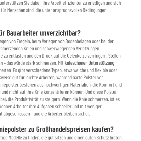
nterstützen Sie dabei, Ihre Arbeit effizienter zu erledigen und sich
r für Menschen sind, die unter anspruchsvollen Bedingungen
ür Bauarbeiter unverzichtbar?
rlegen von Ziegeln, beim Verlegen von Bodenbelägen oder bei der
 schmerzenden Knien und schwerwiegenden Verletzungen.
ie zu entlasten und den Druck auf die Gelenke zu verringern. Stellen
en – das würde stark schmerzen. Mit
knieschoner-Unterstützung
eiten. Es gibt verschiedene Typen, etwa weiche und flexible oder
sweise gut für leichte Arbeiten, während harte Polster vor
iepolster bestehen aus hochwertigen Materialien, die Komfort und
e und nicht auf ihre Knie konzentrieren können. Und diese Polster
bei, die Produktivität zu steigern. Wenn die Knie schmerzen, ist es
können Arbeiter ihre Aufgaben schneller und mit weniger
 abgeschlossen – und die Arbeiter bleiben sicher.
iepolster zu Großhandelspreisen kaufen?
ge Modelle zu finden, die gut sitzen und einen guten Schutz bieten.