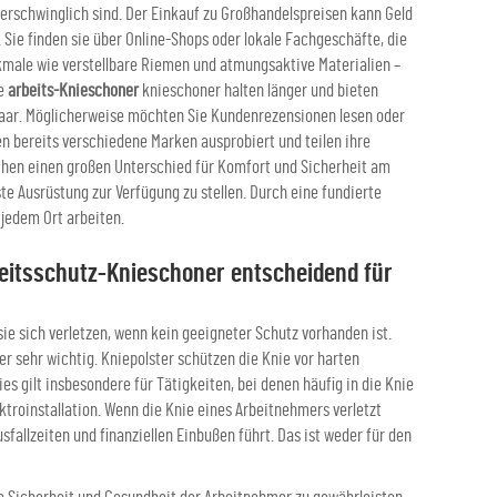
 erschwinglich sind. Der Einkauf zu Großhandelspreisen kann Geld
Sie finden sie über Online-Shops oder lokale Fachgeschäfte, die
male wie verstellbare Riemen und atmungsaktive Materialien –
ge
arbeits-Knieschoner
knieschoner halten länger und bieten
s Paar. Möglicherweise möchten Sie Kundenrezensionen lesen oder
n bereits verschiedene Marken ausprobiert und teilen ihre
chen einen großen Unterschied für Komfort und Sicherheit am
ste Ausrüstung zur Verfügung zu stellen. Durch eine fundierte
jedem Ort arbeiten.
rbeitsschutz-Knieschoner entscheidend für
ie sich verletzen, wenn kein geeigneter Schutz vorhanden ist.
ter sehr wichtig. Kniepolster schützen die Knie vor harten
 gilt insbesondere für Tätigkeiten, bei denen häufig in die Knie
ektroinstallation. Wenn die Knie eines Arbeitnehmers verletzt
fallzeiten und finanziellen Einbußen führt. Das ist weder für den