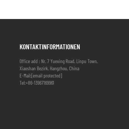
KONTAKTINFORMATIONEN
Office add : Nr. 7 Yuexing Road, Linpu Town,
Xiaoshan Bezirk, Hangzhou, China
E-Mail:
[email protected]
Tel:
+86-13967169961