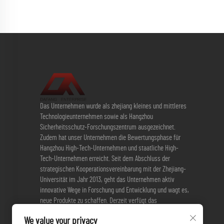
Das Unternehmen wurde als zhejiang kleines und mittleres
Technologieunternehmen sowie als Hangzhou
Sicherheitsschutz-Forschungszentrum ausgezeichnet.
Zudem hat unser Unternehmen die Bewertungsphase für
Hangzhou High-Tech-Unternehmen und staatliche High-
Tech-Unternehmen erreicht. Seit dem Abschluss der
strategischen Kooperationsvereinbarung mit der Zhejiang-
Universität im Jahr 2013, geht das Unternehmen aktiv
innovative Wege in Forschung und Entwicklung und wagt es,
neue Produkte zu schaffen. Derzeit verfügt das
Unternehmen über 3 Erfindungspatente und 17
We value your privacy
Gebrauchspatente.