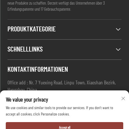
neue Produkte zu schaffen. Derzeit verfügt das Unternehmen über 3
Erfindungspatente und 17 Gebrauchspatente.
PRODUKTKATEGORIE
SCHNELLLINKS
KONTAKTINFORMATIONEN
Office add : Nr. 7 Yuexing Road, Linpu Town, Xiaoshan Bezirk,
Hangzhou, China
E-Mail:
[email protected]
We value your privacy
Tel:
+86-13967169961
We use cookies and similar tools to provide our services. If you don't want to
accept all cookies, click Personalize cookies.
Copyright © Hangzhou Dafang Safety Co.,ltd Alle Rechte
Accept all