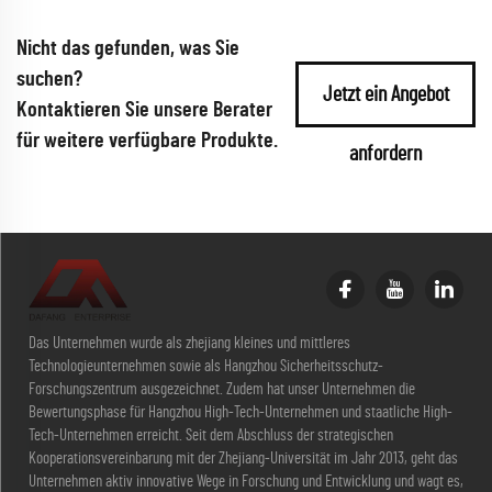
Nicht das gefunden, was Sie
suchen?
Jetzt ein Angebot
Kontaktieren Sie unsere Berater
für weitere verfügbare Produkte.
anfordern
Das Unternehmen wurde als zhejiang kleines und mittleres
Technologieunternehmen sowie als Hangzhou Sicherheitsschutz-
Forschungszentrum ausgezeichnet. Zudem hat unser Unternehmen die
Bewertungsphase für Hangzhou High-Tech-Unternehmen und staatliche High-
Tech-Unternehmen erreicht. Seit dem Abschluss der strategischen
Kooperationsvereinbarung mit der Zhejiang-Universität im Jahr 2013, geht das
Unternehmen aktiv innovative Wege in Forschung und Entwicklung und wagt es,