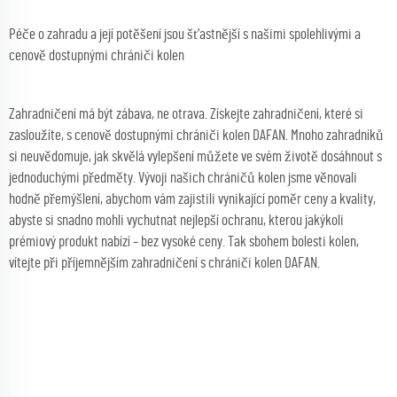
Péče o zahradu a její potěšení jsou šťastnější s našimi spolehlivými a
cenově dostupnými chrániči kolen
Zahradničení má být zábava, ne otrava. Získejte zahradničení, které si
zasloužíte, s cenově dostupnými chrániči kolen DAFAN. Mnoho zahradníků
si neuvědomuje, jak skvělá vylepšení můžete ve svém životě dosáhnout s
jednoduchými předměty. Vývoji našich chráničů kolen jsme věnovali
hodně přemýšlení, abychom vám zajistili vynikající poměr ceny a kvality,
abyste si snadno mohli vychutnat nejlepší ochranu, kterou jakýkoli
prémiový produkt nabízí – bez vysoké ceny. Tak sbohem bolesti kolen,
vítejte při příjemnějším zahradničení s chrániči kolen DAFAN.