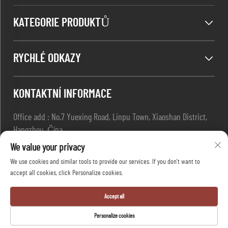
KATEGORIE PRODUKTŮ
RYCHLÉ ODKAZY
KONTAKTNÍ INFORMACE
Office add : No.7 Yuexing Road, Linpu Town, Xiaoshan District,
Hangzhou, Čína
E-mail:
[email protected]
We value your privacy
Telepon:
+86-13967169961
We use cookies and similar tools to provide our services. If you don't want to
accept all cookies, click Personalize cookies.
Copyright © Hangzhou Dafang Safety Co., Ltd Všechna práva
Accept all
vyhrazena -
Zásady ochrany osobních údajů
-
Blog
Personalize cookies