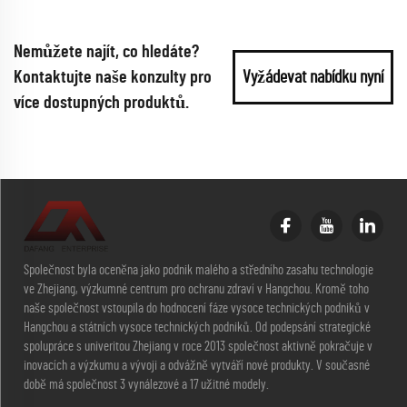
Nemůžete najít, co hledáte?
Kontaktujte naše konzulty pro
Vyžádevat nabídku nyní
více dostupných produktů.
Společnost byla oceněna jako podnik malého a středního zasahu technologie
ve Zhejiang, výzkumné centrum pro ochranu zdraví v Hangchou. Kromě toho
naše společnost vstoupila do hodnocení fáze vysoce technických podniků v
Hangchou a státních vysoce technických podniků. Od podepsání strategické
spolupráce s univeritou Zhejiang v roce 2013 společnost aktivně pokračuje v
inovacích a výzkumu a vývoji a odvážně vytváří nové produkty. V současné
době má společnost 3 vynálezové a 17 užitné modely.